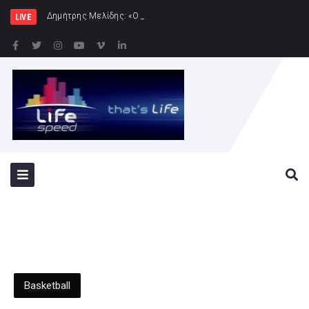
Δημήτρης Μελίδης: «Ο ΣΥΡΙΖΑ-ΠΣ είναι εδώ – πλή
LIVE
Basketball