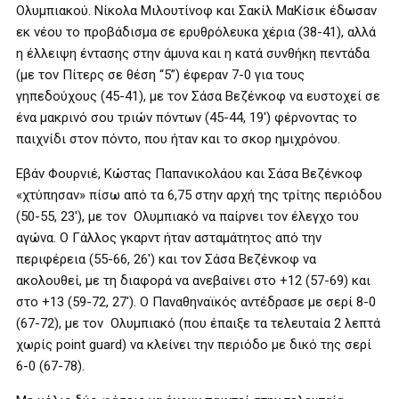
Ολυμπιακού. Νίκολα Μιλουτίνοφ και Σακίλ ΜαΚίσικ έδωσαν
εκ νέου το προβάδισμα σε ερυθρόλευκα χέρια (38-41), αλλά
η έλλειψη έντασης στην άμυνα και η κατά συνθήκη πεντάδα
(με τον Πίτερς σε θέση “5”) έφεραν 7-0 για τους
γηπεδούχους (45-41), με τον Σάσα Βεζένκοφ να ευστοχεί σε
ένα μακρινό σου τριών πόντων (45-44, 19′) φέρνοντας το
παιχνίδι στον πόντο, που ήταν και το σκορ ημιχρόνου.
Εβάν Φουρνιέ, Κώστας Παπανικολάου και Σάσα Βεζένκοφ
«χτύπησαν» πίσω από τα 6,75 στην αρχή της τρίτης περιόδου
(50-55, 23′), με τον Ολυμπιακό να παίρνει τον έλεγχο του
αγώνα. Ο Γάλλος γκαρντ ήταν ασταμάτητος από την
περιφέρεια (55-66, 26′) και τον Σάσα Βεζένκοφ να
ακολουθεί, με τη διαφορά να ανεβαίνει στο +12 (57-69) και
στο +13 (59-72, 27′). Ο Παναθηναϊκός αντέδρασε με σερί 8-0
(67-72), με τον Ολυμπιακό (που έπαιξε τα τελευταία 2 λεπτά
χωρίς point guard) να κλείνει την περιόδο με δικό της σερί
6-0 (67-78).