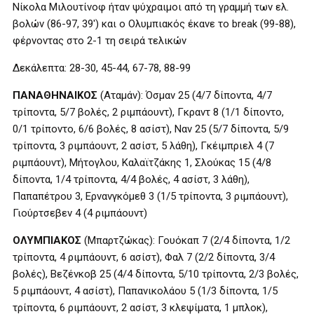
Νίκολα Μιλουτίνοφ ήταν ψύχραιμοι από τη γραμμή των ελ.
βολών (86-97, 39′) και ο Ολυμπιακός έκανε το break (99-88),
φέρνοντας στο 2-1 τη σειρά τελικών
Δεκάλεπτα: 28-30, 45-44, 67-78, 88-99
ΠΑΝΑΘΗΝΑΙΚΟΣ
(Αταμάν): Όσμαν 25 (4/7 δίποντα, 4/7
τρίποντα, 5/7 βολές, 2 ριμπάουντ), Γκραντ 8 (1/1 δίποντο,
0/1 τρίποντο, 6/6 βολές, 8 ασίστ), Ναν 25 (5/7 δίποντα, 5/9
τρίποντα, 3 ριμπάουντ, 2 ασίστ, 5 λάθη), Γκέιμπριελ 4 (7
ριμπάουντ), Μήτογλου, Καλαϊτζάκης 1, Σλούκας 15 (4/8
δίποντα, 1/4 τρίποντα, 4/4 βολές, 4 ασίστ, 3 λάθη),
Παπαπέτρου 3, Ερνανγκόμεθ 3 (1/5 τρίποντα, 3 ριμπάουντ),
Γιούρτσεβεν 4 (4 ριμπάουντ)
ΟΛΥΜΠΙΑΚΟΣ
(Μπαρτζώκας): Γουόκαπ 7 (2/4 δίποντα, 1/2
τρίποντα, 4 ριμπάουντ, 6 ασίστ), Φαλ 7 (2/2 δίποντα, 3/4
βολές), Βεζένκοβ 25 (4/4 δίποντα, 5/10 τρίποντα, 2/3 βολές,
5 ριμπάουντ, 4 ασίστ), Παπανικολάου 5 (1/3 δίποντα, 1/5
τρίποντα, 6 ριμπάουντ, 2 ασίστ, 3 κλεψίματα, 1 μπλοκ),