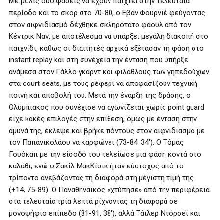
Με μόλις δύο φάσεις να έχουν παιχτεί στην τελευταία
περίοδο και το σκορ στο 70-80, ο Εβάν Φουρνιέ φεύγοντας
στον αιφνιδιασμό δέχθηκε σκληρότατο φάουλ από τον
Κέντρικ Ναν, με αποτέλεσμα να υπάρξει μεγάλη διακοπή στο
παιχνίδι, καθώς οι διαιτητές αρχικά εξέτασαν τη φάση στο
instant replay και στη συνέχεια την ένταση που υπήρξε
ανάμεσα στον Γάλλο γκαρντ και φιλάθλους των γηπεδούχων
στα court seats, με τους ρέφερι να αποφασίζουν τεχνική
ποινή και αποβολή του. Μετά την έναρξη της δράσης, o
Ολυμπιακος που συνέχισε να αγωνίζεται χωρίς point guard
είχε κακές επιλογές στην επίθεση, όμως με ένταση στην
άμυνά της, έκλεψε και βρήκε πόντους στον αιφνιδιασμό με
τον Παπανικολάου να καρφώνει (73-84, 34′). Ο Τόμας
Γουόκαπ με την είσοδό του τελείωσε μια φάση κοντά στο
καλάθι, ενώ ο Σακίλ ΜακΚίσικ ήταν εύστοχος από το
τρίποντο ανεβάζοντας τη διαφορά στη μέγιστη τιμή της
(+14, 75-89). Ο Παναθηναϊκός «χτύπησε» από την περιφέρεια
στα τελευταία τρία λεπτά ρίχνοντας τη διαφορά σε
μονοψήφιο επίπεδο (81-91, 38′), αλλά Τάιλερ Ντόρσεϊ και