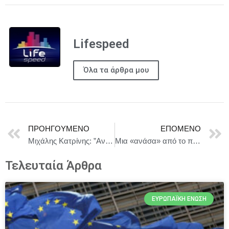
Lifespeed
Όλα τα άρθρα μου
ΠΡΟΗΓΟΎΜΕΝΟ
ΕΠΌΜΕΝΟ
Μιχάλης Κατρίνης: ”Αναγκαία η θεσμική και επιχειρησιακή ενίσχυση της Εθνικής Μετεωρολογικής Υπηρεσίας”.
Μια «ανάσα» από το πρωτάθλημα ο Θρύλος, 31-26 την ΑΕΚ!
Τελευταία Άρθρα
ΕΥΡΩΠΑΪΚΉ ΈΝΩΣΗ