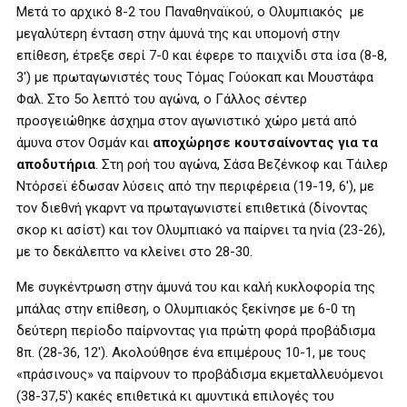
Μετά το αρχικό 8-2 του Παναθηναϊκού, ο Ολυμπιακός με
μεγαλύτερη ένταση στην άμυνά της και υπομονή στην
επίθεση, έτρεξε σερί 7-0 και έφερε το παιχνίδι στα ίσα (8-8,
3′) με πρωταγωνιστές τους Τόμας Γούοκαπ και Μουστάφα
Φαλ. Στο 5ο λεπτό του αγώνα, ο Γάλλος σέντερ
προσγειώθηκε άσχημα στον αγωνιστικό χώρο μετά από
άμυνα στον Οσμάν και
αποχώρησε κουτσαίνοντας για τα
αποδυτήρια
. Στη ροή του αγώνα, Σάσα Βεζένκοφ και Τάιλερ
Ντόρσεϊ έδωσαν λύσεις από την περιφέρεια (19-19, 6′), με
τον διεθνή γκαρντ να πρωταγωνιστεί επιθετικά (δίνοντας
σκορ κι ασίστ) και τον Ολυμπιακό να παίρνει τα ηνία (23-26),
με το δεκάλεπτο να κλείνει στο 28-30.
Με συγκέντρωση στην άμυνά του και καλή κυκλοφορία της
μπάλας στην επίθεση, ο Ολυμπιακός ξεκίνησε με 6-0 τη
δεύτερη περίοδο παίρνοντας για πρώτη φορά προβάδισμα
8π. (28-36, 12′). Ακολούθησε ένα επιμέρους 10-1, με τους
«πράσινους» να παίρνουν το προβάδισμα εκμεταλλευόμενοι
(38-37,5′) κακές επιθετικά κι αμυντικά επιλογές του