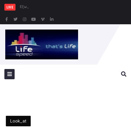
Εξωδικαστικός Μηχανισμ
LIVE
Look_at