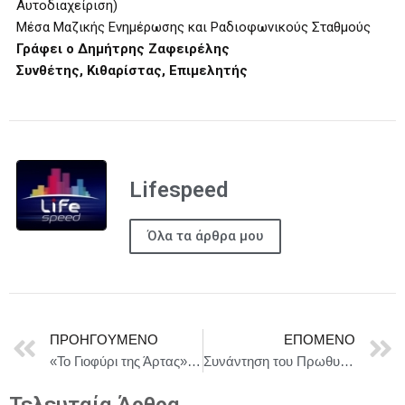
Αυτοδιαχείριση)
Μέσα Μαζικής Ενημέρωσης και Ραδιοφωνικούς Σταθμούς
Γράφει ο Δημήτρης Ζαφειρέλης
Συνθέτης, Κιθαρίστας, Επιμελητής
Lifespeed
Όλα τα άρθρα μου
ΠΡΟΗΓΟΎΜΕΝΟ
ΕΠΌΜΕΝΟ
«Το Γιοφύρι της Άρτας» και το «Το Στοιχειό της Χάρμαινας» του Δημήτρη Μαραμή στις 6 Ιουλίου στο Φεστιβάλ Δελφών «To Λάλον Ύδωρ»
Συνάντηση του Πρωθυπουργού Κυριάκου Μητσοτάκη με τους Πρυτάνεις των ελληνικών πανεπιστημίων
Τελευταία Άρθρα