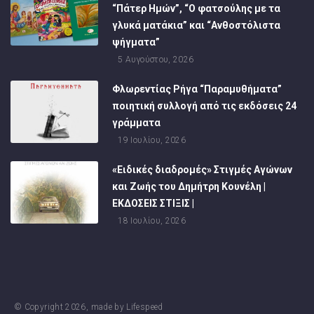
“Πάτερ Ημών”, “Ο φατσούλης με τα
γλυκά ματάκια” και “Ανθοστόλιστα
ψήγματα”
5 Αυγούστου, 2026
Φλωρεντίας Ρήγα “Παραμυθήματα”
ποιητική συλλογή από τις εκδόσεις 24
γράμματα
19 Ιουλίου, 2026
«Ειδικές διαδρομές» Στιγμές Αγώνων
και Ζωής του Δημήτρη Κουνέλη |
ΕΚΔΟΣΕΙΣ ΣΤΙΞΙΣ |
18 Ιουλίου, 2026
© Copyright
2026
, made by
Lifespeed