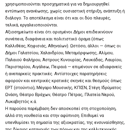
χρησιμοποιούνται προσχηματικά για να δημιουργηθεί
εντύπωση ανανέωσης, χωρίς ουσιαστική στήριξη, ανάπτυξη ή
διάλογο. Το αποτέλεσμα είναι ότι και οι δύο πλευρές,
τελικά, εργαλειοποιούνται.
Αξιοσημείωτο είναι ότι ορισμένοι Δήμοι επιδεικνύουν
συνέπεια, διαφάνεια και πολιτιστικό όραμα (όπως
Καλλιθέας, Κηφισιάς, Αθηναίων). Ωστόσο, άλλοι — όπως οι
Δήμοι Γαλατσίου, Χαλανδρίου, Μεταμόρφωσης, Αλίμου,
Παλαιού Φαλήρου, Άστρους Κυνουρίας, Λευκάδας, Λαυρίου,
Περιστερίου, Αιγάλεω, Πειραιά — επιμένουν σε αδιαφανείς
ή ανεπαρκείς πρακτικές. Αντίστοιχες παρατηρήσεις
αφορούν και κεντρικές κρατικές σκηνές και θεσμούς όπως
ΕΡΤ (στούντιο), Μέγαρο Μουσικής, ΚΠΙΣΝ, Στέγη Ιδρύματος
Ωνάση, Θέατρο Βράχων, Θέατρο Πέτρας, Πλατεία Νερού,
Λυκαβηττός κ.ά.
Η παρούσα παρέμβαση δεν αποσκοπεί στη στοχοποίηση,
αλλά στη νουθεσία και στην αφύπνιση. Επιθυμεί να
υπενθυμίσει τη σημασία της αξιοκρατίας, της ενσυναίσθησης,
της δίκαιης κατανομής των πόρων και της καλλιτεχνικής