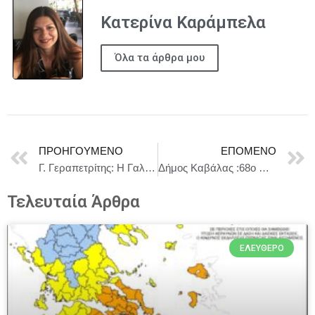
Κατερίνα Καράμπελα
Όλα τα άρθρα μου
ΠΡΟΗΓΟΎΜΕΝΟ
ΕΠΌΜΕΝΟ
Γ. Γεραπετρίτης: Η Γαλλία συντάσσεται με τις ελληνικές θέσεις
Δήμος Καβάλας :68ο Φεστιβάλ Φιλίππων και 9ο Εργαστήριο Αρχαίου Δράματος
Τελευταία Άρθρα
ΕΛΕΎΘΕΡΟ