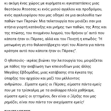
κι ακόμη ένας χώρος με ευρήματα κι εγκαταστάσεις μιας
θεοτόκου Άτοσσας κι ενός μισού αγγέλου και προδρόμου,
ενός αγγελιοφόρου που μας οδηγεί σε μια ακολουθία των
παθών των Περσών. Μια τελετουργία που μοιάζει σαν μια
ετήσια γιορτή κατάνυξης και μνήμης των παθών, της Άτης και
της πτώσης, του πνιγμένου λυγμού, του θρήνου γι’ αυτό που
κάποτε ήταν οι Πέρσες, αλλά και του Ποιητή η επωδός: “Η
ματωμένη γη στο θαλασσόβρεχτο νησί του Αίαντα για πάντα
κράτησε αυτό που κάποτε ήταν οι Πέρσες”.
Ο ηθοποιός- ιερέας βιώνει την λειτουργία του, μοιράζεται
με πάθος την αναβίωση των επεισοδίων μιας άλλης
Μεγάλης Εβδομάδας, μιας κατάβασης στα έγκατα της
ύπαρξης του αρχαίου και μαζί του μέλλοντος
ανθρώπου…
Είμαστε εμείς οι Πέρσες, είμαστε πάντα εμείς
που με τα τρίσκαλμα, με τα ανάλαφρα πλοία χαθήκαμε,
είμαστε εμείς οι ηττημένοι, δεν είναι ο Ξέρξης που μας
ρημάζει, είναι που πάντα τον ανεχόμαστε εμείς!