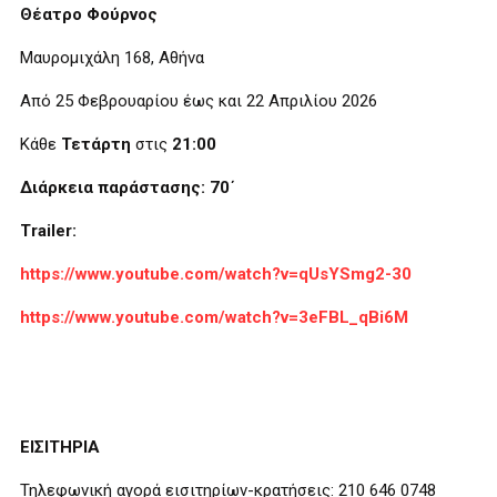
Θέατρο Φούρνος
Μαυρομιχάλη 168, Αθήνα
Από 25 Φεβρουαρίου έως και 22 Απριλίου 2026
Κάθε
Τετάρτη
στις
21:00
Διάρκεια παράστασης: 70΄
Trailer
:
https://www.youtube.com/watch?v=qUsYSmg2-30
https
://
www
.
youtube
.
com
/
watch
?
v
=3
eFBL
_
qBi
6
M
ΕΙΣΙΤΗΡΙΑ
Τηλεφωνική αγορά εισιτηρίων-κρατήσεις: 210 646 0748