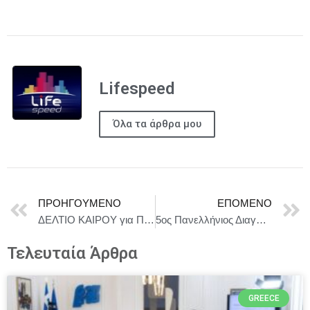
Lifespeed
Όλα τα άρθρα μου
ΠΡΟΗΓΟΎΜΕΝΟ
ΕΠΌΜΕΝΟ
ΔΕΛΤΙΟ ΚΑΙΡΟΥ για Παρασκευή 6/2
5ος Πανελλήνιος Διαγωνισμός Συγγραφής και Ερμηνείας Πρωτότυπων Μονολόγων (15′) επί Σκηνής 02/03/2026, 15:00
Τελευταία Άρθρα
GREECE