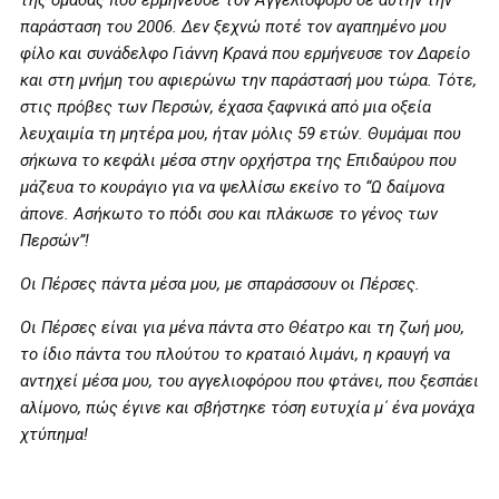
της ομάδας που ερμήνευσε τον Αγγελιοφόρο σε αυτήν την
παράσταση του 2006. Δεν ξεχνώ ποτέ τον αγαπημένο μου
φίλο και συνάδελφο Γιάννη Κρανά που ερμήνευσε τον Δαρείο
και στη μνήμη του αφιερώνω την παράστασή μου τώρα. Τότε,
στις πρόβες των Περσών, έχασα ξαφνικά από μια οξεία
λευχαιμία τη μητέρα μου, ήταν μόλις 59 ετών. Θυμάμαι που
σήκωνα το κεφάλι μέσα στην ορχήστρα της Επιδαύρου που
μάζευα το κουράγιο για να ψελλίσω εκείνο το “Ω δαίμονα
άπονε. Ασήκωτο το πόδι σου και πλάκωσε το γένος των
Περσών”!
Οι Πέρσες πάντα μέσα μου, με σπαράσσουν οι Πέρσες.
Οι Πέρσες είναι για μένα πάντα στο Θέατρο και τη ζωή μου,
το ίδιο πάντα του πλούτου το κραταιό λιμάνι, η κραυγή να
αντηχεί μέσα μου, του αγγελιοφόρου που φτάνει, που ξεσπάει
αλίμονο, πώς έγινε και σβήστηκε τόση ευτυχία μ΄ ένα μονάχα
χτύπημα!