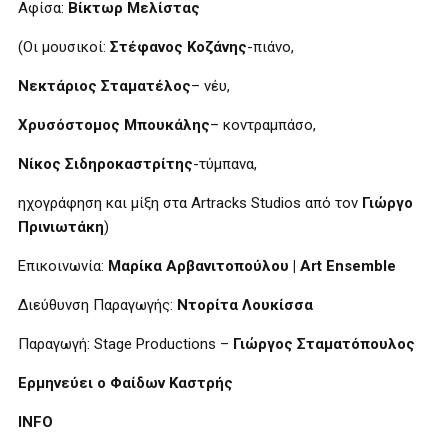
Αφίσα:
Βίκτωρ Μελίστας
(Οι μουσικοί:
Στέφανος Κοζάνης
-πιάνο,
Νεκτάριος Σταματέλος
– νέυ,
Χρυσόστομος Μπουκάλης
– κοντραμπάσο,
Νίκος Σιδηροκαστρίτης
-τύμπανα,
ηχογράφηση και μίξη στα Artracks Studios από τον
Γιώργο
Πρινιωτάκη
)
Επικοινωνία:
Μαρίκα Αρβανιτοπούλου | Αrt Ensemble
Διεύθυνση Παραγωγής:
Ντορίτα Λουκίσσα
Παραγωγή: Stage Productions –
Γιώργος Σταματόπουλος
Eρμηνεύει ο Φαίδων Καστρής
INFO