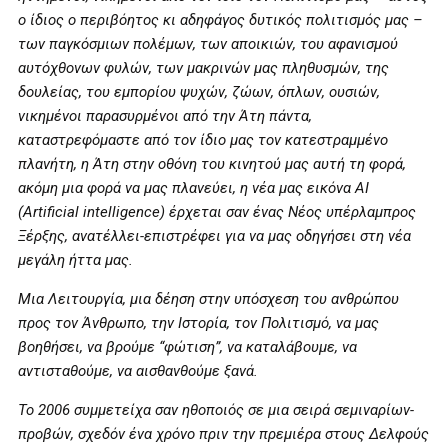
ο ίδιος ο περιβόητος κι αδηφάγος δυτικός πολιτισμός μας –
των παγκόσμιων πολέμων, των αποικιών, του αφανισμού
αυτόχθονων φυλών, των μακρινών μας πληθυσμών, της
δουλείας, του εμπορίου ψυχών, ζώων, όπλων, ουσιών,
νικημένοι παρασυρμένοι από την Άτη πάντα,
καταστρεφόμαστε από τον ίδιο μας τον κατεστραμμένο
πλανήτη, η Άτη στην οθόνη του κινητού μας αυτή τη φορά,
ακόμη μια φορά να μας πλανεύει, η νέα μας εικόνα AI
(Artificial intelligence) έρχεται σαν ένας Νέος υπέρλαμπρος
Ξέρξης, ανατέλλει-επιστρέφει για να μας οδηγήσει στη νέα
μεγάλη ήττα μας.
Μια Λειτουργία, μια δέηση στην υπόσχεση του ανθρώπου
προς τον Άνθρωπο, την Ιστορία, τον Πολιτισμό, να μας
βοηθήσει, να βρούμε “φώτιση”, να καταλάβουμε, να
αντισταθούμε, να αισθανθούμε ξανά.
Το 2006 συμμετείχα σαν ηθοποιός σε μια σειρά σεμιναρίων-
προβών, σχεδόν ένα χρόνο πριν την πρεμιέρα στους Δελφούς