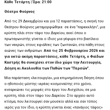
Κάθε Τετάρτη
|
Ώρα: 21:00
Θέατρο Φούρνος
Από τις 29 Δεκεμβρίου και για 12 παραστάσεις, η σκηνή του
Θεάτρου Φούρνος μεταμορφώθηκε σε ένα “παρεκκλήσι”, μια
κρύπτη πλάι στον τάφο του Δαρείου, εκεί όπου ο
πρωταγωνιστής γίνεται ο ίδιος μια γέφυρα στο βασίλειο
των νεκρών, στους εφιάλτες των ζωντανών, στα πάθη στους
αιώνες των ανθρώπων.
Από τις 25 Φεβρουαρίου 2026 και
για οκτώ ακόμη παραστάσεις, κάθε Τετάρτη, ο Φαίδων
Καστρής θα συνεχίσει στον ίδιο χώρο την Λειτουργία,
Δέηση κι Ακολουθία των Παθών των “Περσών”.
Μια παράσταση «λειτουργία», μια επιμνημόσυνη δέηση όπου
ο ηθοποιός-μύστης-ιερέας-κοσμοναύτης στο χρόνο,
ενσαρκώνει τις μορφές στο έργο του Αισχύλου, σε μια
κρύπτη, πλάι στον τάφο του Δαρείου. Στο αρχαίο αυτό
κτίσμα, που λειτουργεί σαν μουσείο αλλά και σαν τόπος
ιερός για τον ίδιο, η κρύπτη γίνεται ένας «πανάγιος τάφος»