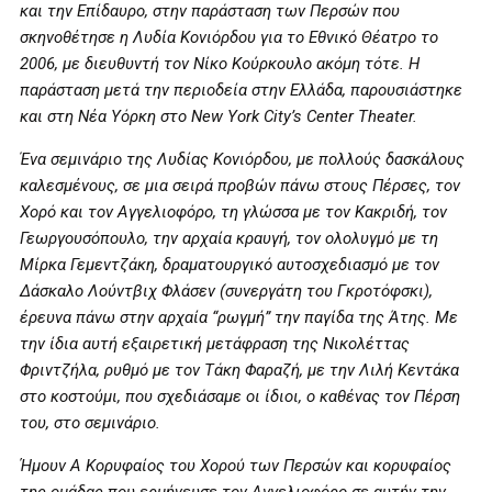
και την Επίδαυρο, στην παράσταση των Περσών που
σκηνοθέτησε η Λυδία Κονιόρδου για το Εθνικό Θέατρο το
2006, με διευθυντή τον Νίκο Κούρκουλο ακόμη τότε. Η
παράσταση μετά την περιοδεία στην Ελλάδα, παρουσιάστηκε
και στη Νέα Υόρκη στο New York City’s Center Theater.
Ένα σεμινάριο της Λυδίας Κονιόρδου, με πολλούς δασκάλους
καλεσμένους, σε μια σειρά προβών πάνω στους Πέρσες, τον
Χορό και τον Αγγελιοφόρο, τη γλώσσα με τον Κακριδή, τον
Γεωργουσόπουλο, την αρχαία κραυγή, τον ολολυγμό με τη
Μίρκα Γεμεντζάκη, δραματουργικό αυτοσχεδιασμό με τον
Δάσκαλο Λούντβιχ Φλάσεν (συνεργάτη του Γκροτόφσκι),
έρευνα πάνω στην αρχαία “ρωγμή” την παγίδα της Άτης. Με
την ίδια αυτή εξαιρετική μετάφραση της Νικολέττας
Φριντζήλα, ρυθμό με τον Τάκη Φαραζή, με την Λιλή Κεντάκα
στο κοστούμι, που σχεδιάσαμε οι ίδιοι, ο καθένας τον Πέρση
του, στο σεμινάριο.
Ήμουν Α Κορυφαίος του Χορού των Περσών και κορυφαίος