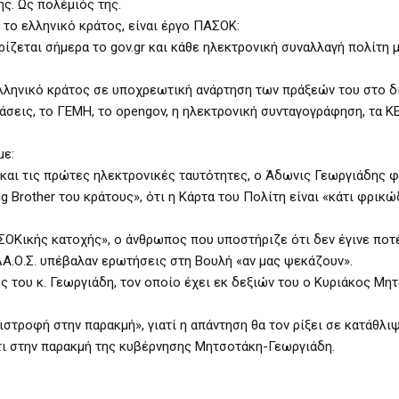
ς. Ως πολέμιός της.
το ελληνικό κράτος, είναι έργο ΠΑΣΟΚ:
ίζεται σήμερα το gov.gr και κάθε ηλεκτρονική συναλλαγή πολίτη 
λληνικό κράτος σε υποχρεωτική ανάρτηση των πράξεών του στο δ
σεις, το ΓΕΜΗ, το opengov, η ηλεκτρονική συνταγογράφηση, τα ΚΕ
με:
και τις πρώτες ηλεκτρονικές ταυτότητες, ο Άδωνις Γεωργιάδης
ig Brother του κράτους», ότι η Κάρτα του Πολίτη είναι «κάτι φρικ
ΣΟΚικής κατοχής», ο άνθρωπος που υποστήριζε ότι δεν έγινε ποτ
Α.Ο.Σ. υπέβαλαν ερωτήσεις στη Βουλή «αν μας ψεκάζουν».
ες του κ. Γεωργιάδη, τον οποίο έχει εκ δεξιών του ο Κυριάκος Μη
ιστροφή στην παρακμή», γιατί η απάντηση θα τον ρίξει σε κατάθλιψ
τι στην παρακμή της κυβέρνησης Μητσοτάκη-Γεωργιάδη.