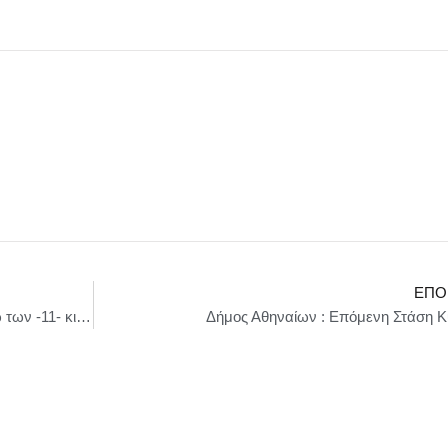
ΕΠΌ
Τρεις συλλήψεις για κατοχή και διακίνηση άνω των -11- κιλών κοκαΐνης και -38- κιλών κάνναβης στην Αττική
Δήμος Αθηναίων : Επόμενη Στάση Κ