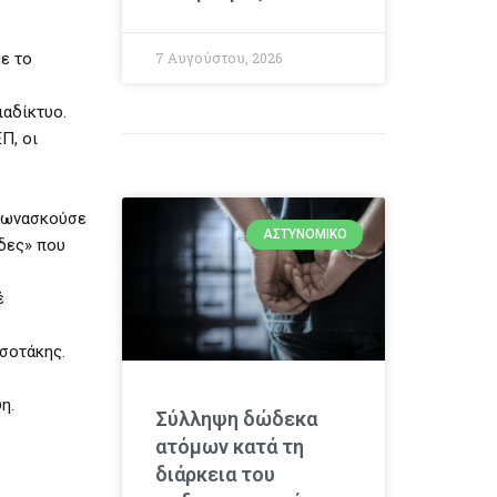
με το
7 Αυγούστου, 2026
ιαδίκτυο.
Π, οι
 φωνασκούσε
ΑΣΤΥΝΟΜΙΚΌ
ώδες» που
έ
τσοτάκης.
η.
Σύλληψη δώδεκα
ατόμων κατά τη
διάρκεια του