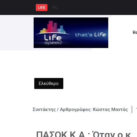
Δημήτρης Μελίδης: «Ο ΣΥΡΙΖΑ
LIVE
H
Ελεύθερο
Συντάκτης / Αρθρογράφος:
Κώστας Μαντάς
ΠΑΣΟΚ Κ.Α : Όταν ο κ