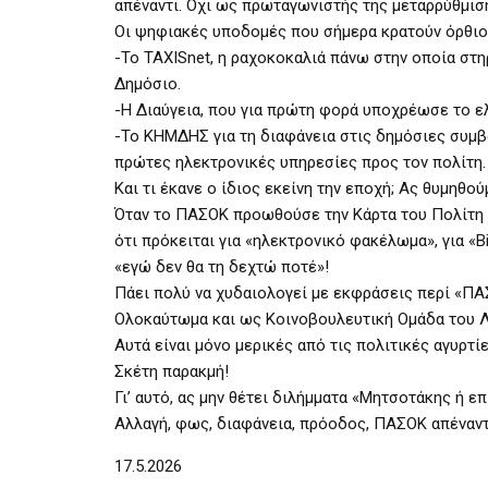
απέναντι. Όχι ως πρωταγωνιστής της μεταρρύθμιση
Οι ψηφιακές υποδομές που σήμερα κρατούν όρθιο 
-Το TAXISnet, η ραχοκοκαλιά πάνω στην οποία στηρ
Δημόσιο.
-Η Διαύγεια, που για πρώτη φορά υποχρέωσε το ε
-Το ΚΗΜΔΗΣ για τη διαφάνεια στις δημόσιες συμβά
πρώτες ηλεκτρονικές υπηρεσίες προς τον πολίτη.
Και τι έκανε ο ίδιος εκείνη την εποχή; Ας θυμηθού
Όταν το ΠΑΣΟΚ προωθούσε την Κάρτα του Πολίτη 
ότι πρόκειται για «ηλεκτρονικό φακέλωμα», για «B
«εγώ δεν θα τη δεχτώ ποτέ»!
Πάει πολύ να χυδαιολογεί με εκφράσεις περί «ΠΑ
Ολοκαύτωμα και ως Κοινοβουλευτική Ομάδα του Λ
Αυτά είναι μόνο μερικές από τις πολιτικές αγυρτί
Σκέτη παρακμή!
Γι’ αυτό, ας μην θέτει διλήμματα «Μητσοτάκης ή επ
Αλλαγή, φως, διαφάνεια, πρόοδος, ΠΑΣΟΚ απέναν
17.5.2026