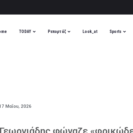
ome
TODAY
Ρεπορτάζ
Look_at
Sports
17 Μαΐου, 2026
. Γεωργιάδης φώναζε «φρικώδ