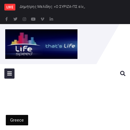
Δημήτρης Μελίδης: «Ο ΣΥΡΙΖΑ-ΠΣ είναι εδώ – πλήρης πολιτική αντεπ
LIVE
Greece