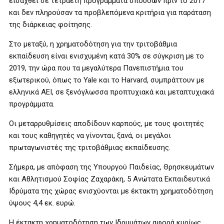
εισαχθεί σε τετραετή προγράμματα σπουδών πριν το 2017
και δεν πληρούσαν τα προβλεπόμενα κριτήρια για παράταση
της διάρκειας φοίτησης.
Στο μεταξύ, η χρηματοδότηση για την τριτοβάθμια
εκπαίδευση είναι ενισχυμένη κατά 30% σε σύγκριση με το
2019, την ώρα που τα μεγαλύτερα Πανεπιστήμια του
εξωτερικού, όπως το Yale και το Harvard, συμπράττουν με
ελληνικά ΑΕΙ, σε ξενόγλωσσα προπτυχιακά και μεταπτυχιακά
προγράμματα.
Οι μεταρρυθμίσεις αποδίδουν καρπούς, με τους φοιτητές
και τους καθηγητές να γίνονται, ξανά, οι μεγάλοι
πρωταγωνιστές της τριτοβάθμιας εκπαίδευσης.
Σήμερα, με απόφαση της Υπουργού Παιδείας, Θρησκευμάτων
και Αθλητισμού Σοφίας Ζαχαράκη, 5 Ανώτατα Εκπαιδευτικά
Ιδρύματα της χώρας ενισχύονται με έκτακτη χρηματοδότηση
ύψους 4,4 εκ. ευρώ.
Η έκτακτη χρηματοδότηση των Ιδρυμάτων αφορά κυρίως