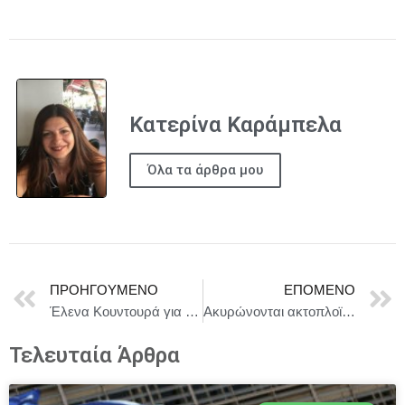
Κατερίνα Καράμπελα
Όλα τα άρθρα μου
ΠΡΟΗΓΟΎΜΕΝΟ
ΕΠΌΜΕΝΟ
Έλενα Κουντουρά για το μπλακάουτ στο FIR Αθηνών: “Έχω παρέμβει τρεις φορές στην Κομισιόν για να συμμορφωθεί η Ελλάδα με την ευρωπαϊκή νομοθεσία”
Ακυρώνονται ακτοπλοϊκά δρομολόγια στο Ιόνιο, λόγω κακοκαιρίας
Τελευταία Άρθρα