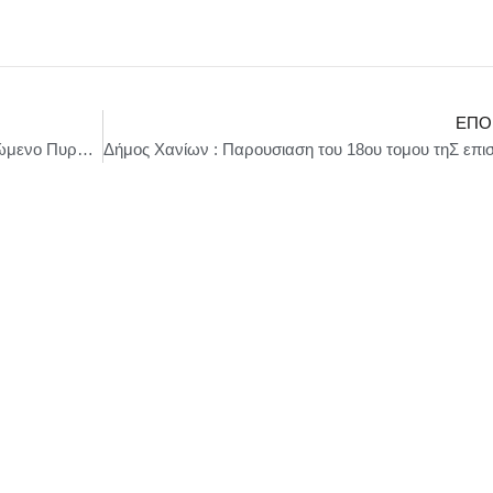
ΕΠΌ
ΕΛΚΑΚ: Διαγωνισμοί για Αυτόνομο Περιπλανώμενο Πυρομαχικό και Αρθρωτό Δίκτυο 5G Επικοινωνιών