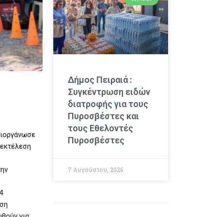
Δήμος Πειραιά :
Συγκέντρωση ειδών
διατροφής για τους
Πυροσβέστες και
τους Εθελοντές
διοργάνωσε
Πυροσβέστες
 εκτέλεση
την
7 Αυγούστου, 2026
4
ωση
ωθούν για