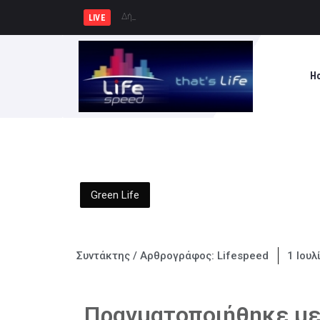
Δήμος Πειραιά : Συγκέντρωση ει
LIVE
H
Green Life
Συντάκτης / Αρθρογράφος:
Lifespeed
1 Ιουλ
Πραγματοποιήθηκε με 