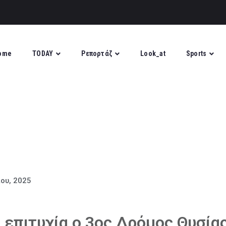
ome
TODAY
Ρεπορτάζ
Look_at
Sports
ίου, 2025
επιτυχία ο 3ος Δρόμος Θυσία