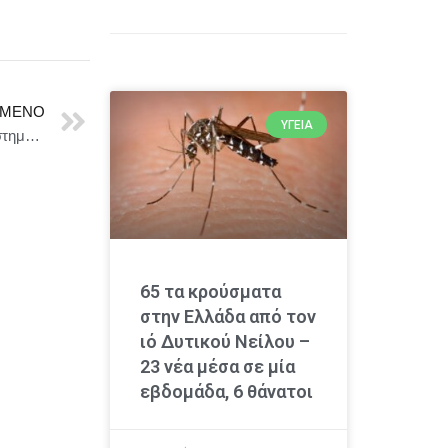
ΜΕΝΟ
ΥΓΕΊΑ
Δήμος Χανίων : Παρουσιαση του 18ου τομου τηΣ επιστημονικηΣ εκδοσηΣ «ΕΝ ΧΑΝΙΟΙΣ 2024»
65 τα κρούσματα
στην Ελλάδα από τον
ιό Δυτικού Νείλου –
23 νέα μέσα σε μία
εβδομάδα, 6 θάνατοι