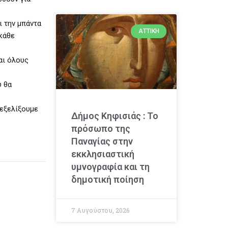
ι την μπάντα
ΑΤΤΙΚΉ
κάθε
αι όλους
υ θα
 εξελίξουμε
Δήμος Κηφισιάς : Το
πρόσωπο της
Παναγίας στην
εκκλησιαστική
υμνογραφία και τη
δημοτική ποίηση
7 Αυγούστου, 2026