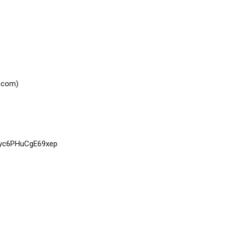
.com)
=Ipyc6PHuCgE69xep