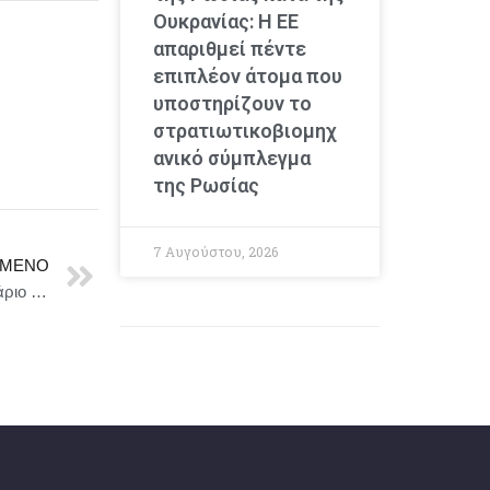
Ουκρανίας: Η ΕΕ
απαριθμεί πέντε
επιπλέον άτομα που
υποστηρίζουν το
στρατιωτικοβιομηχ
ανικό σύμπλεγμα
της Ρωσίας
7 Αυγούστου, 2026
ΜΕΝΟ
Ατυχές πήδημα ή Παλαβό πορνό βασισμένο στο σενάριο του Radu Jude – Χρυσή Άρκτος Φεστιβάλ Βερολίνου 2021 / Στο ΠΛΥΦΑ – Πρεμιέρα 20 Οκτωβρίου 2025