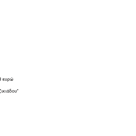
 8 ευρώ
ζικιάδου”