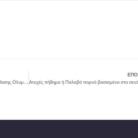
ΕΠΌ
Η Κλαυδία θα τραγουδήσει στην Τελετή Παράδοσης Ολυμπιακής Φλόγας, θα ερμηνεύσει το τραγούδι «Αστερομάτα»