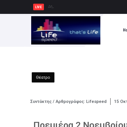
Δήμος Πατρέων : Τα παιδιά των
LIVE
H
Θέατρο
Συντάκτης / Αρθρογράφος:
Lifespeed
15 Οκ
Πρεμιέρα 2 Νοεμβρίο