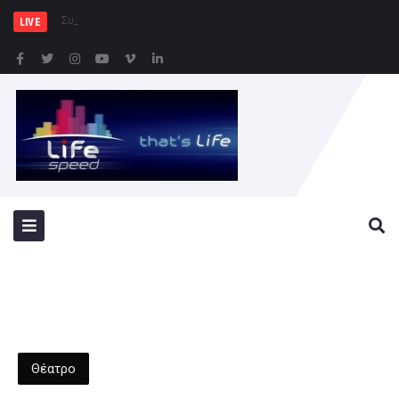
Συνελήφθησαν -3- άτομα γ
LIVE
Θέατρο