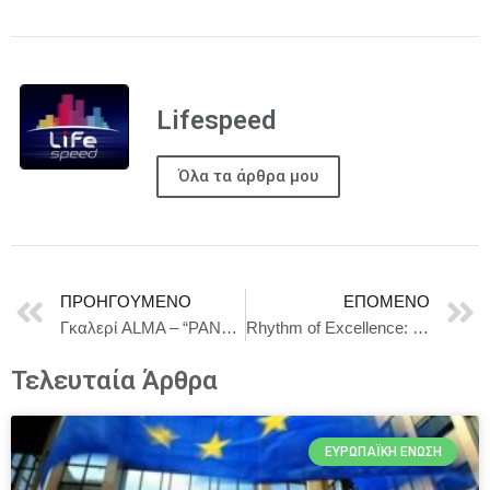
Lifespeed
Όλα τα άρθρα μου
ΠΡΟΗΓΟΎΜΕΝΟ
ΕΠΌΜΕΝΟ
Γκαλερί ALMA – “ΡΑΝΤΕΒΟΥ ΣΤΗΝ ΑΘΗΝΑ” έως το Σάββατο 10 Μαΐου
Rhythm of Excellence: Η νέα καμπάνια της Star Alliance που παρουσιάζει την αξία της ενιαίας και αδιάλειπτης ταξιδιωτικής εμπειρίας
Τελευταία Άρθρα
ΕΥΡΩΠΑΪΚΉ ΈΝΩΣΗ