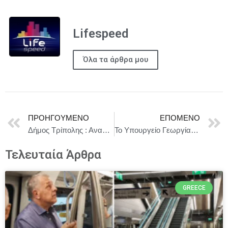
Lifespeed
Όλα τα άρθρα μου
ΠΡΟΗΓΟΎΜΕΝΟ
ΕΠΌΜΕΝΟ
Δήμος Τρίπολης : Ανακοίνωση για περιστατικά μαζικής εγκατάλειψης ζώων
Το Υπουργείο Γεωργίας, Αγροτικής Ανάπτυξης και Περιβάλλοντος παρουσίασε τις προτεραιότητες της Κυπριακής Προεδρίας του Συμβουλίου της ΕΕ στον τομέα της γεωργίας
Τελευταία Άρθρα
GREECE