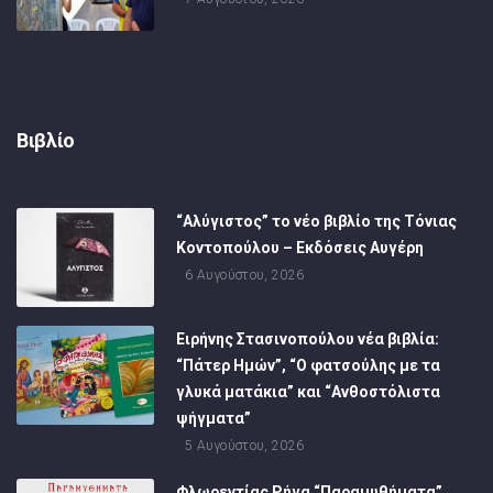
Βιβλίο
“Αλύγιστος” το νέο βιβλίο της Τόνιας
Κοντοπούλου – Εκδόσεις Αυγέρη
6 Αυγούστου, 2026
Ειρήνης Στασινοπούλου νέα βιβλία:
“Πάτερ Ημών”, “Ο φατσούλης με τα
γλυκά ματάκια” και “Ανθοστόλιστα
ψήγματα”
5 Αυγούστου, 2026
Φλωρεντίας Ρήγα “Παραμυθήματα”