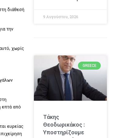
στη διάθεσή
9 Αυγούστου, 2026
ια την
αυτό, χωρίς
GREECE
εγάλων
στη
η επτά από
Τάκης
Θεοδωρικάκος :
ται ευρείας
Υποστηρίζουμε
επιχείρηση