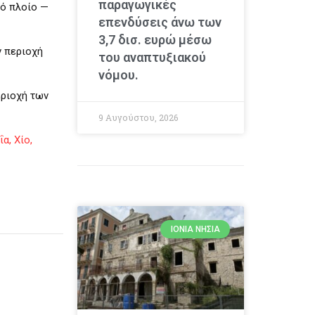
παραγωγικές
κό πλοίο —
επενδύσεις άνω των
3,7 δισ. ευρώ μέσω
ν περιοχή
του αναπτυξιακού
νόμου.
εριοχή των
9 Αυγούστου, 2026
α, Χίο,
ΙΌΝΙΑ ΝΗΣΙΆ