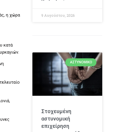
άς, η χώρα
9 Αυγούστου, 2026
υ κατά
υρκαγιών.
ΑΣΤΥΝΟΜΙΚΌ
νη
τελευταίο
ονιά,
Στοχευμένη
αστυνομική
δυνες
επιχείρηση