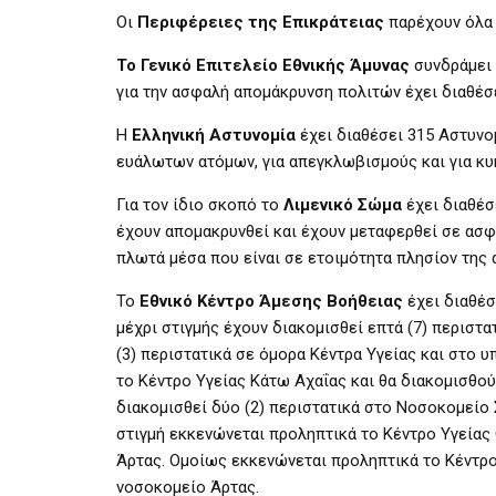
Οι
Περιφέρειες της Επικράτειας
παρέχουν όλα 
Το Γενικό Επιτελείο Εθνικής Άμυνας
συνδράμει 
για την ασφαλή απομάκρυνση πολιτών έχει διαθέσ
Η
Ελληνική Αστυνομία
έχει διαθέσει 315 Αστυνομ
ευάλωτων ατόμων, για απεγκλωβισμούς και για κυ
Για τον ίδιο σκοπό το
Λιμενικό Σώμα
έχει διαθέσ
έχουν απομακρυνθεί και έχουν μεταφερθεί σε ασφα
πλωτά μέσα που είναι σε ετοιμότητα πλησίον της 
Το
Εθνικό Κέντρο Άμεσης Βοήθειας
έχει διαθέσ
μέχρι στιγμής έχουν διακομισθεί επτά (7) περιστ
(3) περιστατικά σε όμορα Κέντρα Υγείας και στο υ
το Κέντρο Υγείας Κάτω Αχαΐας και θα διακομισθού
διακομισθεί δύο (2) περιστατικά στο Νοσοκομείο 
στιγμή εκκενώνεται προληπτικά το Κέντρο Υγείας
Άρτας. Ομοίως εκκενώνεται προληπτικά το Κέντρο 
νοσοκομείο Άρτας.