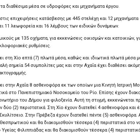
τα διαθέσιμα μέσα σε υδροφόρες και μηχανήματα έργου.
στις επιχειρήσεις κατάσβεσης με 445 στελέχη και 12 μηχανήματα 
ει 11 λεωφορεία και 16 λέμβους των ειδικών δυνάμεων.
ικούς με 135 οχήματα, για εκκενώσεις οικισμών και κατοικιών, γ
κλοφοριακές ρυθμίσεις.
ει στη Χίο επτά (7) πλωτά μέσα, καθώς και ιδιωτικά πλωτά μέσα μ
λή σημεία 54 συμπολίτες μας και στην Αχαΐα έχει διαθέσει ακόμη 
ακτογραμμής.
ει στην Αχαΐα 8 ασθενοφόρα εκ των οποίων μια Κινητή Ιατρική Μο
ατικά στο Πανεπιστημιακό Νοσοκομείο του Ρίο. Επίσης έχουν διακο
πνωτήριο του Δήμου για φιλοξενία. Αυτή τη στιγμή, εκκενώνεται 
ν δύο (2) περιστατικά. Στη Χίο έχουν διατεθεί 4 ασθενοφόρα και 
Σκυλίτσειο. Στην Πρέβεζα έχουν διατεθεί πέντε (5) ασθενοφόρα. 
 Θεσπρωτικού και θα διακομισθούν τέσσερα (4) περιστατικά στο 
Υγείας Φιλιππιάδας και θα διακομισθούν τέσσερα (4) περιστατικ