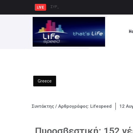
ΣΥΡΙΖΑ-ΠΣ : Η ελληνική πυροβολαρχ
LIVE
H
Greece
Συντάκτης / Αρθρογράφος:
Lifespeed
12 Αυ
Πυροσβεστική: 152 νέ