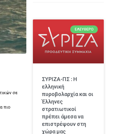
ΕΛΕΎΘΕΡΟ
ΣΥΡΙΖΑ-ΠΣ : Η
ελληνική
τικών σε
πυροβολαρχία και οι
Έλληνες
α πιο
στρατιωτικοί
πρέπει άμεσα να
επιστρέψουν στη
χώρα μας