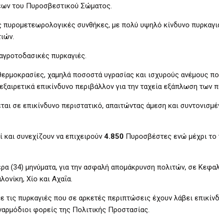
σεων του Πυροσβεστικού Σώματος.
ίς πυρομετεωρολογικές συνθήκες, με πολύ υψηλό κίνδυνο πυρκαγι
ιών.
αγροτοδασικές πυρκαγιές.
θερμοκρασίες, χαμηλά ποσοστά υγρασίας και ισχυρούς ανέμους πο
εξαιρετικά επικίνδυνο περιβάλλον για την ταχεία εξάπλωση των π
εται σε επικίνδυνο περιστατικό, απαιτώντας άμεση και συντονισμέ
ί και συνεχίζουν να επιχειρούν
4.850
Πυροσβέστες ενώ μέχρι το 
ρα (34) μηνύματα, για την ασφαλή απομάκρυνση πολιτών, σε Κεφαλ
ονίκη, Χίο και Αχαΐα.
ε τις πυρκαγιές που σε αρκετές περιπτώσεις έχουν λάβει επικίν
ναρμόδιοι φορείς της Πολιτικής Προστασίας.