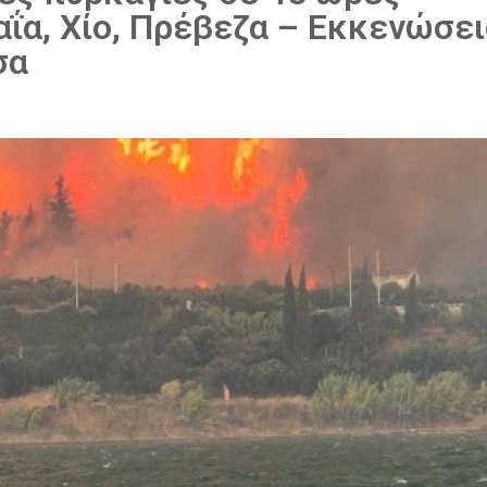
αΐα, Χίο, Πρέβεζα – Εκκενώσει
σα