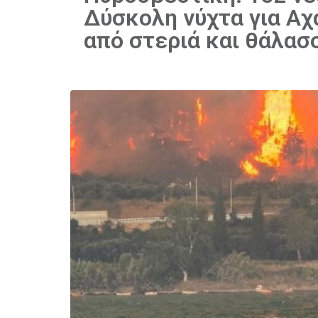
Δύσκολη νύχτα για Αχ
από στεριά και θάλασ