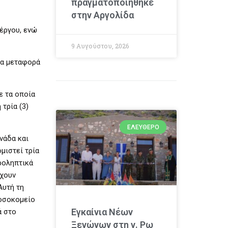
πραγματοποιήθηκε
στην Αργολίδα
έργου, ενώ
9 Αυγούστου, 2026
ια μεταφορά
ε τα οποία
τρία (3)
ΕΛΕΎΘΕΡΟ
νάδα και
μιστεί τρία
προληπτικά
έχουν
Αυτή τη
νοσοκομείο
Εγκαίνια Νέων
ά στο
Ξενώνων στη ν. Ρω