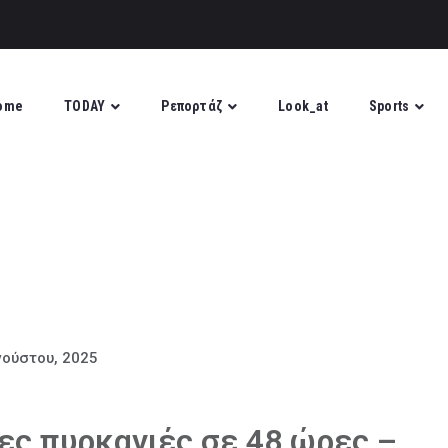
ome
TODAY
Ρεπορτάζ
Look_at
Sports
γούστου, 2025
ες πυρκαγιές σε 48 ώρες –