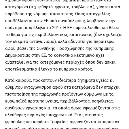
«τρύπα» αφού η συντριπτική παραγωγή προϊόντων στα
κατεχόμενα (π.χ. φθαρτά, φρούτα, τούβλα κ.ά.), γίνεται κατά
παράβαση της νόμιμης ιδιοκτησίας. Όσες καταγγελίες
υποβάλλονται στην ΕΕ από συναδέλφους, λαμβάνουν την
απάντηση που έλαβα το 2017. Η ΕΕ παρακολουθεί και θέτει
το θέμα για τις περιβαλλοντικές επιπτώσεις (δεν σχολιάζει
τον αθέμιτο ανταγωνισμό), αλλά αδυνατεί για περαιτέρω
αφού βάσει της Συνθήκης Προσχώρησης της Κυπριακής
Δημοκρατίας στην ΕΕ, το κοινοτικό κεκτημένο έχει
ανασταλεί για τις κατεχόμενες περιοχές όπου δεν ασκεί
αποτελεσματικό έλεγχο το κυπριακό κράτος.
Κατά καιρούς, προκύπτουν ιδιαίτερα ζητήματα υγείας κι
αθέμιτου ανταγωνισμού αφού στα κατεχόμενα δεν υπάρχει
πιστοποίηση της παραγωγής προϊόντων σύμφωνα με τα
ευρωπαϊκά πρότυπα υγείας, περιβάλλοντος, ασφάλειας,
συνθηκών εργασίας κ.ά., τα οποία όμως εφαρμόζονται στις
ελεύθερες περιοχές υποχρεωτικά. Έτσι, ντομάτες,
φράουλες και κεράσια Τουρκίας, σφραγίζονται «κυπριακά»
και μαζί με άλλα προϊόντα που παράγονται στα κατεχόμενα,