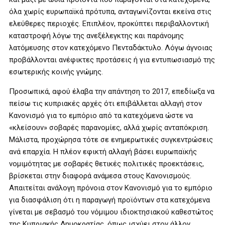
όλα χωρίς ευρωπαϊκά πρότυπα, ανταγωνίζονται εκείνα στις
ελεύθερες περιοχές. Επιπλέον, προκύπτει περιβαλλοντική
καταστροφή λόγω της ανεξέλεγκτης και παράνομης
λατόμευσης στον κατεχόμενο Πενταδάκτυλο. Λόγω άγνοιας
προβάλλονται ανέφικτες προτάσεις ή για εντυπωσιασμό της
εσωτερικής κοινής γνώμης.
Προσωπικά, αφού έλαβα την απάντηση το 2017, επεδίωξα να
πείσω τις κυπριακές αρχές ότι επιβάλλεται αλλαγή στον
Κανονισμό για το εμπόριο από τα κατεχόμενα ώστε να
«κλείσουν» σοβαρές παρανομίες, αλλά χωρίς ανταπόκριση.
Μάλιστα, προχώρησα τότε σε ενημερωτικές συγκεντρώσεις
ανά επαρχία. Η πλέον εφικτή αλλαγή βάσει ευρωπαϊκής
νομιμότητας με σοβαρές θετικές πολιτικές προεκτάσεις,
βρίσκεται στην διαφορά ανάμεσα στους Κανονισμούς.
Απαιτείται ανάλογη πρόνοια στον Κανονισμό για το εμπόριο
για διασφάλιση ότι η παραγωγή προϊόντων στα κατεχόμενα
γίνεται με σεβασμό του νόμιμου ιδιοκτησιακού καθεστώτος
της Κυπριακής Δημοκρατίας, όπως ισχύει στον άλλον