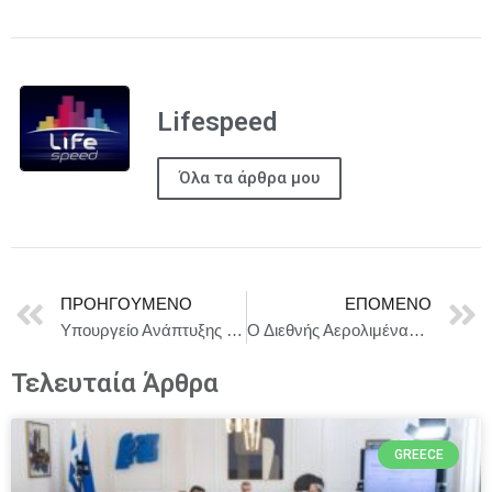
Lifespeed
Όλα τα άρθρα μου
ΠΡΟΗΓΟΎΜΕΝΟ
ΕΠΌΜΕΝΟ
Υπουργείο Ανάπτυξης : Έκτακτοι έλεγχοι της ΔΙΜΕΑ σε εταιρείες, πρατήρια πώλησης καυσίμων – πετρελαιοειδών
Ο Διεθνής Αερολιμένας Αθηνών και η Gulf Air γιόρτασαν μαζί τα 75σ γενέθλια της εταιρείας!
Τελευταία Άρθρα
GREECE