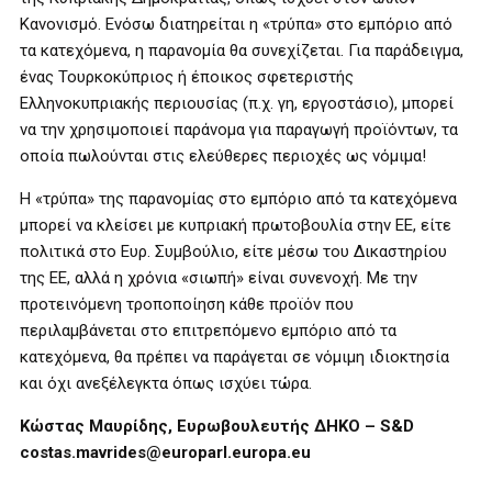
Κανονισμό. Ενόσω διατηρείται η «τρύπα» στο εμπόριο από
τα κατεχόμενα, η παρανομία θα συνεχίζεται. Για παράδειγμα,
ένας Τουρκοκύπριος ή έποικος σφετεριστής
Ελληνοκυπριακής περιουσίας (π.χ. γη, εργοστάσιο), μπορεί
να την χρησιμοποιεί παράνομα για παραγωγή προϊόντων, τα
οποία πωλούνται στις ελεύθερες περιοχές ως νόμιμα!
Η «τρύπα» της παρανομίας στο εμπόριο από τα κατεχόμενα
μπορεί να κλείσει με κυπριακή πρωτοβουλία στην ΕΕ, είτε
πολιτικά στο Ευρ. Συμβούλιο, είτε μέσω του Δικαστηρίου
της ΕΕ, αλλά η χρόνια «σιωπή» είναι συνενοχή. Με την
προτεινόμενη τροποποίηση κάθε προϊόν που
περιλαμβάνεται στο επιτρεπόμενο εμπόριο από τα
κατεχόμενα, θα πρέπει να παράγεται σε νόμιμη ιδιοκτησία
και όχι ανεξέλεγκτα όπως ισχύει τώρα.
Κώστας Μαυρίδης, Ευρωβουλευτής ΔΗΚΟ – S&D
costas.mavrides@europarl.europa.eu