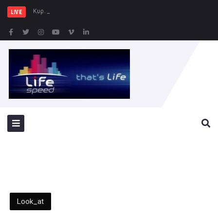
Κυρ. Μητσοτάκης: Η χώρα δεν
LIVE
Look_at