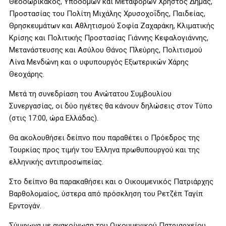
Θεοδωρικάκος, Υποδομών και Μεταφορών Χρήστος Δήμας,
Προστασίας του Πολίτη Μιχάλης Χρυσοχοΐδης, Παιδείας,
Θρησκευμάτων και Αθλητισμού Σοφία Ζαχαράκη, Κλιματικής
Κρίσης και Πολιτικής Προστασίας Γιάννης Κεφαλογιάννης,
Μετανάστευσης και Ασύλου Θάνος Πλεύρης, Πολιτισμού
Λίνα Μενδώνη και ο υφυπουργός Εξωτερικών Χάρης
Θεοχάρης.
Μετά τη συνεδρίαση του Ανώτατου Συμβουλίου
Συνεργασίας, οι δύο ηγέτες θα κάνουν δηλώσεις στον Τύπο
(στις 17:00, ώρα Ελλάδας).
Θα ακολουθήσει δείπνο που παραθέτει ο Πρόεδρος της
Τουρκίας προς τιμήν του Έλληνα πρωθυπουργού και της
ελληνικής αντιπροσωπείας.
Στο δείπνο θα παρακαθήσει και ο Οικουμενικός Πατριάρχης
Βαρθολομαίος, ύστερα από πρόσκληση του Ρετζέπ Ταγίπ
Ερντογάν.
Σύμφωνα με ανακοίνωση του Οικουμενικού Πατριαρχείου