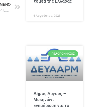
τομέα της Ελλάδας
ΜΕΝΟ
Δήμος Αλοννήσου : Η Αλόννησος στην 4 η Αttica Green Expo 2025
6 Αυγούστου, 2026
ΠΕΛΟΠΌΝΝΗΣΟΣ
Δήμος Άργους –
Μυκηνών :
Ενημέρωση για το