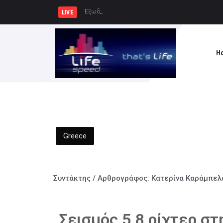
Εξωδικαστικός Μηχανισμός: Άνω των
LIVE
H
Greece
Συντάκτης / Αρθρογράφος:
Κατερίνα Καράμπελ
Σεισμός 5,8 ρίχτερ στ