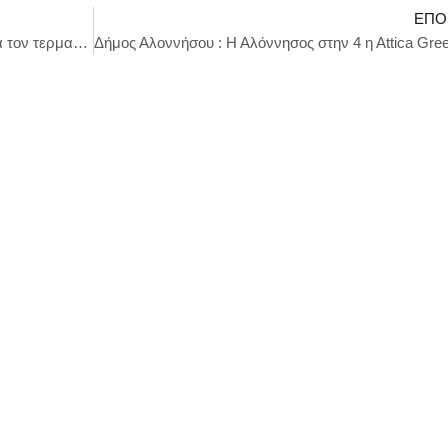
ΕΠΌ
Δήμος Αιγάλεω: Ο δήμος με ψήφισμά του ζητά τον τερματισμό της γενοκτονίας στη Γάζα