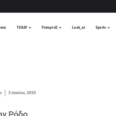
ome
TODAY
Ρεπορτάζ
Look_at
Sports
α
3 Ιουνίου, 2025
ην Ρόδο