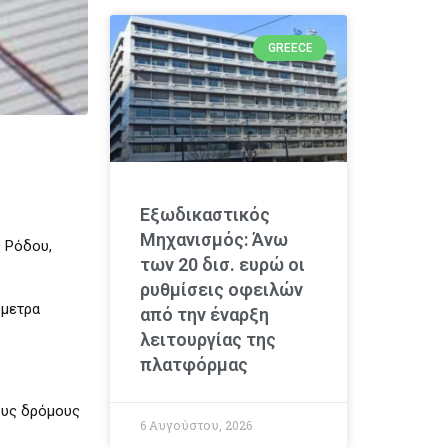
GREECE
Εξωδικαστικός
Μηχανισμός: Άνω
ς Ρόδου,
των 20 δισ. ευρώ οι
ρυθμίσεις οφειλών
όμετρα
από την έναρξη
λειτουργίας της
πλατφόρμας
ους δρόμους
6 Αυγούστου, 2026