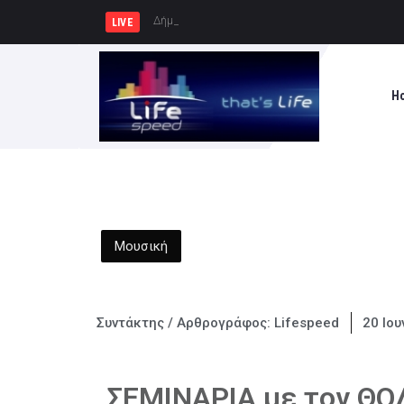
Δήμος Πειραιά : Συγκέντρωση ει
LIVE
H
Μουσική
Συντάκτης / Αρθρογράφος:
Lifespeed
20 Ιου
ΣΕΜΙΝΑΡΙΑ με τον Θ