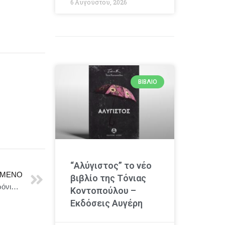
6 Αυγούστου, 2026
ΒΙΒΛΊΟ
“Αλύγιστος” το νέο
ΜΕΝΟ
βιβλίο της Τόνιας
Το Ίδρυμα Βασίλη & Ελίζας Γουλανδρή τιμά τα 100 χρόνια από τη γέννηση του καλλιτέχνη Παναγιώτη Βασιλάκη
Κοντοπούλου –
Εκδόσεις Αυγέρη