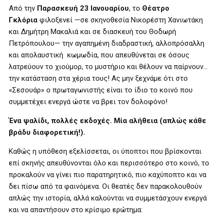
Από την
Παρασκευή 23 Ιανουαρίου
, το
Θέατρο
Γκλόρια
φιλοξενεί —σε σκηνοθεσία Νικορέστη Χανιωτάκη
και Δημήτρη Μακαλιά και σε διασκευή του Θοδωρή
Πετρόπουλου— την αγαπημένη διαδραστική, αλλοπρόσαλλη
και απολαυστική κωμωδία, που απευθύνεται σε όσους
λατρεύουν το χιούμορ, το μυστήριο και θέλουν να παίρνουν…
την κατάσταση στα χέρια τους! Ας μην ξεχνάμε ότι στο
«Σεσουάρ» ο πρωταγωνιστής είναι το ίδιο το κοινό που
συμμετέχει ενεργά ώστε να βρει τον δολοφόνο!
Ένα ψαλίδι, πολλές εκδοχές. Μία αλήθεια (απλώς κάθε
βράδυ διαφορετική!).
Καθώς η υπόθεση εξελίσσεται, οι ύποπτοι που βρίσκονται
επί σκηνής απευθύνονται όλο και περισσότερο στο κοινό, το
προκαλούν να γίνει πιο παρατηρητικό, πιο καχύποπτο και να
δει πίσω από τα φαινόμενα. Οι θεατές δεν παρακολουθούν
απλώς την ιστορία, αλλά καλούνται να συμμετάσχουν ενεργά
και να απαντήσουν στο κρίσιμο ερώτημα: