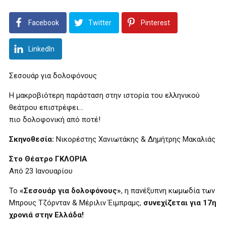
Facebook
Twitter
Pinterest
LinkedIn
Σεσουάρ για δολοφόνους
Η μακροβιότερη παράσταση στην ιστορία του ελληνικού
θεάτρου επιστρέφει…
πιο δολοφονική από ποτέ!
Σκηνοθεσία:
Νικορέστης Χανιωτάκης & Δημήτρης Μακαλιάς
Στο Θέατρο ΓΚΛΟΡΙΑ
Από 23 Ιανουαρίου
Το
«Σεσουάρ για δολοφόνους»
, η πανέξυπνη κωμωδία των
Μπρους Τζόρνταν & Μέριλιν Έιμπραμς,
συνεχίζεται για 17η
χρονιά στην Ελλάδα!