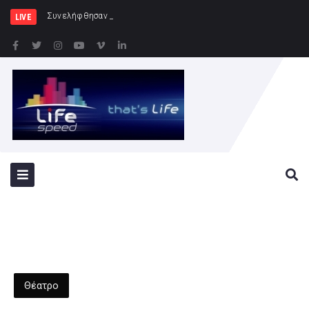
Συνελήφθησαν 2 άτομα για διάρρηξη οχήμα
LIVE
Θέατρο