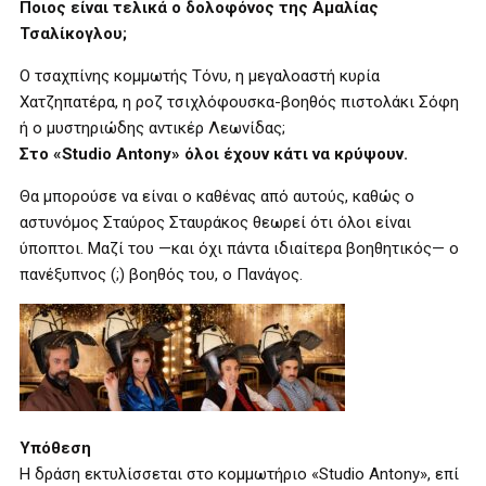
Ποιος είναι τελικά ο δολοφόνος της Αμαλίας
Τσαλίκογλου;
Ο τσαχπίνης κομμωτής Τόνυ, η μεγαλοαστή κυρία
Χατζηπατέρα, η ροζ τσιχλόφουσκα-βοηθός πιστολάκι Σόφη
ή ο μυστηριώδης αντικέρ Λεωνίδας;
Στο «Studio Antony» όλοι έχουν κάτι να κρύψουν.
Θα μπορούσε να είναι ο καθένας από αυτούς, καθώς ο
αστυνόμος Σταύρος Σταυράκος θεωρεί ότι όλοι είναι
ύποπτοι. Μαζί του —και όχι πάντα ιδιαίτερα βοηθητικός— ο
πανέξυπνος (;) βοηθός του, ο Πανάγος.
Υπόθεση
Η δράση εκτυλίσσεται στο κομμωτήριο «Studio Antony», επί