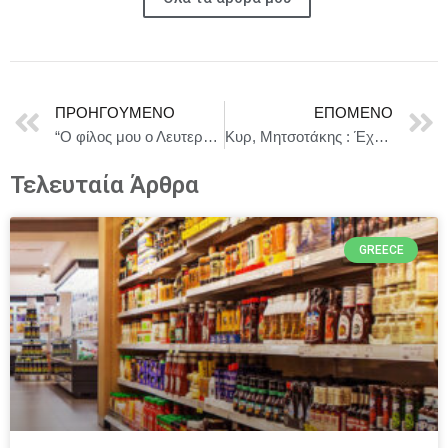
ΠΡΟΗΓΟΎΜΕΝΟ
ΕΠΌΜΕΝΟ
“Ο φίλος μου ο Λευτεράκης” απο 24 Ιανουαρίου θα είναι κάθε Σάββατο & Κυριακή στις 20:00 στην Αθηναική σκηνή Κάλβου – Καλαμπόκη
Κυρ, Μητσοτάκης : Έχουμε ήδη κινηθεί σε πολλά επίπεδα κι έχουμε αντιμετωπίσει ζητήματα τα οποία διαχρονικά έχετε θέσει.
Τελευταία Άρθρα
GREECE