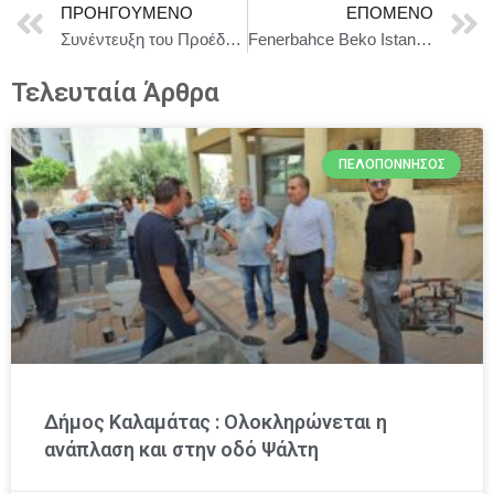
ΠΡΟΗΓΟΎΜΕΝΟ
ΕΠΌΜΕΝΟ
Συνέντευξη του Προέδρου του ΣΥΡΙΖΑ-ΠΣ, Σωκράτη Φάμελλου, στο «Ράδιο Πάντειον»
Fenerbahce Beko Istanbul – Παναθηναϊκός AKTOR 82-76
Τελευταία Άρθρα
ΠΕΛΟΠΌΝΝΗΣΟΣ
Δήμος Καλαμάτας : Ολοκληρώνεται η
ανάπλαση και στην οδό Ψάλτη