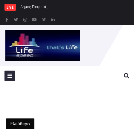
Δήμος Πειραιά : Συγκέντρωση ειδώ
LIVE
Ελεύθερο