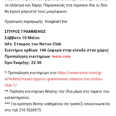
τα πλήκτρα και Χάρης Παρασκευάς στα τύμπανα. Και οι δύο
θα έχουν μπροστά τους μικρόφωνο.
Οργάνωση παραγωγής:
Imaginart live
ΣΠΥΡΟΣ ΓΡΑΜΜΕΝΟΣ
Σάββατο 10 Μαΐου
Info
: Σταυρός του Νότου
Club
Εισιτήριο ορθίων: 14€
(αφορά στην είσοδο στον χώρο)
Προπώληση εισιτηρίων:
more.com
Ώρα Έναρξης:
22.30
* Προπώληση εισιτηρίων στο
https://www.more.com/gr-
el/tickets/music/spyros-grammenos-stauros-tou-notou-
club-1/
** Πώληση εισιτηρίων θέασης την ίδια μέρα στο ταμείο του
καταστήματος .
*** Για κράτηση θέσης καθημένου σε τραπέζι επικοινωνείτε
στο τηλ 210 9226975