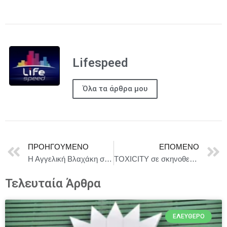
Lifespeed
Όλα τα άρθρα μου
ΠΡΟΗΓΟΎΜΕΝΟ
ΕΠΌΜΕΝΟ
Η Αγγελική Βλαχάκη στις 16 Μαΐου στον Μικρό Κεραμεικό
TOXICITY σε σκηνοθεσία Γιώργου Νικολόπουλου, από 5 Μαΐου || Τεχνοχώρος ΦΑΜΠΡΙΚΑ
Τελευταία Άρθρα
ΕΛΕΎΘΕΡΟ