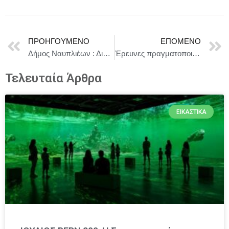
ΠΡΟΗΓΟΎΜΕΝΟ
ΕΠΌΜΕΝΟ
Δήμος Ναυπλιέων : Διακοπή λειτουργίας κολυμβητηρίου Ναυπλίου
Έρευνες πραγματοποιήθηκαν στο Κατάστημα Κράτησης Χανίων ΄΄ΚΡΗΤΗ 1΄΄.
Τελευταία Άρθρα
ΕΙΚΑΣΤΙΚΆ