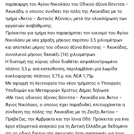
παράκαμψη του Αγίου Νικολάου του Οδικού άξονα Βόνιτσα –
Λευκάδα, ο οποίος συνδέει την πόλη της Λευκάδας με το
τμήμα «Άκτιο – Δυτικός Άξονας», μετά την ολοκλήρωση των
εργασιών αναβάθμισης.
Πρόκειται για τμήμα που παρακάμπτει τον οικισμό του Αγίου
Νικολάου με νέα χάραξη, μήκους περίπου 3,5 χιλιομέτρων
και αποτελεί μέρος του οδικού άξονα Βόνιτσας – Λευκάδας,
συνολικού μήκους δεκαέξι (16) χιλιομέτρων.
Η διατομή της κύριας οδού διαθέτει ασφαλτοστρωμένο
πλάτος 5,5 μ. ανά κατεύθυνση, περιλαμβάνει μία λωρίδα
κυκλοφορίας πλάτους 3,75 μ. και ΛΕΑ 1,75μ.
Με αφορμή τη λειτουργία του νέου τμήματος ο Υπουργός
Υποδομών και Μεταφορών Χρίστος Δήμας δήλωσε:
«Με τους οδικούς άξονες Βόνιτσα – Λευκάδα και Άκτιο –
Άγιος Νικόλαος, ο οποίος έχει παραδοθεί, επιτυγχάνεται η
σύνδεση της πόλης της Λευκάδας με τη Ζεύξη Ακτίου –
Πρέβεζας, την Αμβρακία και την Ιόνια Οδό. Πρόκειται για ένα
έργο εξαιρετικά αναγκαίο για τη Δυτική Ελλάδα με δεδομένο
ότι το οδικό δίκτυο της περιοχής ήταν ανεπαρκές για τους