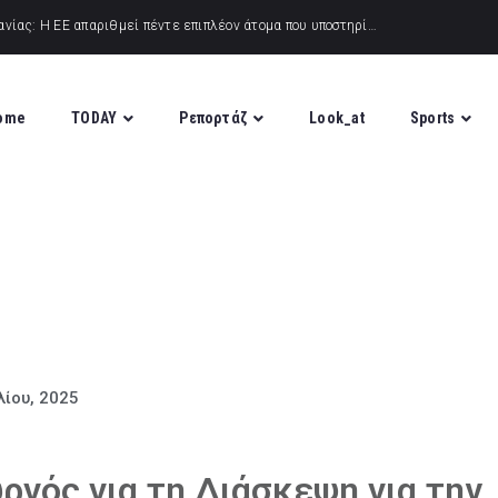
ome
TODAY
Ρεπορτάζ
Look_at
Sports
λίου, 2025
γός για τη Διάσκεψη για την