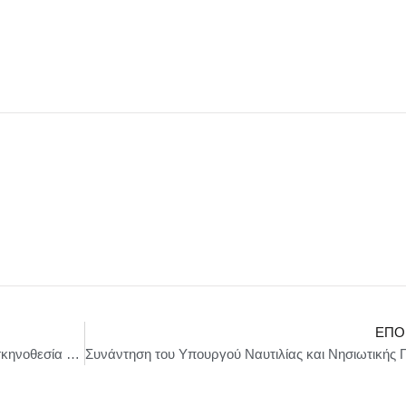
ΕΠΌ
DRACULA || Η υπερπαραγωγή σε διασκευή-σκηνοθεσία Θάνου Παπακωνσταντίνου, έρχεται στο Θέατρο Πόρτα, από 22 Οκτωβρίου