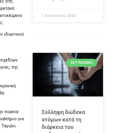
ες στη
Βρετανό
αντικείμενο
7 Αυγούστου, 2026
ς.
ου ιδιωτικού
ν σχεδίων
ΑΣΤΥΝΟΜΙΚΌ
γίας, της
υκρανική
θα
ην πορεία
Σύλληψη δώδεκα
φαλτήριο για
ατόμων κατά τη
Ταγιάνι.
διάρκεια του