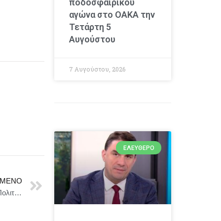
ποδοσφαιρικού
αγώνα στο ΟΑΚΑ την
Τετάρτη 5
Αυγούστου
7 Αυγούστου, 2026
ΕΛΕΎΘΕΡΟ
ΜΕΝΟ
Συνάντηση του Υπουργού Ναυτιλίας και Νησιωτικής Πολιτικής, Βασίλη Κικίλια, με την Υπουργό Μεταφορών του Ισραήλ, Miri Regev