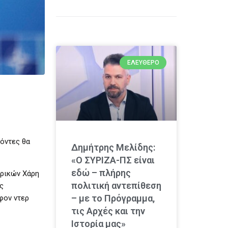
ΕΛΕΎΘΕΡΟ
ρόντες θα
Δημήτρης Μελίδης:
«Ο ΣΥΡΙΖΑ-ΠΣ είναι
εδώ – πλήρης
ερικών Χάρη
πολιτική αντεπίθεση
ς
– με το Πρόγραμμα,
φον ντερ
τις Αρχές και την
Ιστορία μας»