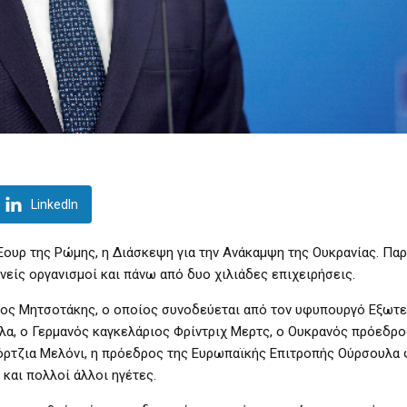
LinkedIn
Έουρ της Ρώμης, η Διάσκεψη για την Ανάκαμψη της Ουκρανίας. Πα
νείς οργανισμοί και πάνω από δυο χιλιάδες επιχειρήσεις.
ος Μητσοτάκης, ο οποίος συνοδεύεται από τον υφυπουργό Εξωτ
ηλα, ο Γερμανός καγκελάριος Φρίντριχ Μερτς, ο Ουκρανός πρόεδρο
όρτζια Μελόνι, η πρόεδρος της Ευρωπαϊκής Επιτροπής Ούρσουλα 
και πολλοί άλλοι ηγέτες.