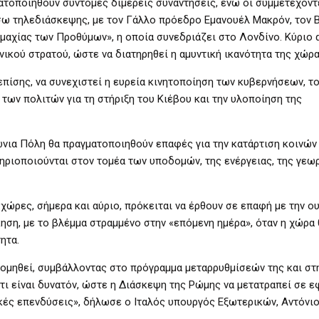
ατοποιηθούν σύντομες διμερείς συναντήσεις, ενώ οι συμμετέχοντ
σω τηλεδιάσκεψης, με τον Γάλλο πρόεδρο Εμανουέλ Μακρόν, τον 
μαχίας των Προθύμων», η οποία συνεδριάζει στο Λονδίνο. Κύριο 
νικού στρατού, ώστε να διατηρηθεί η αμυντική ικανότητα της χώρα
επίσης, να συνεχιστεί η ευρεία κινητοποίηση των κυβερνήσεων, τ
 των πολιτών για τη στήριξη του Κιέβου και την υλοποίηση της
ιώνια Πόλη θα πραγματοποιηθούν επαφές για την κατάρτιση κοινώ
ριοποιούνται στον τομέα των υποδομών, της ενέργειας, της γεωρ
 χώρες, σήμερα και αύριο, πρόκειται να έρθουν σε επαφή με την ο
κηση, με το βλέμμα στραμμένο στην «επόμενη ημέρα», όταν η χώρα 
ητα.
ομηθεί, συμβάλλοντας στο πρόγραμμα μεταρρυθμίσεών της και στ
τι είναι δυνατόν, ώστε η Διάσκεψη της Ρώμης να μετατραπεί σε ε
ικές επενδύσεις», δήλωσε ο Ιταλός υπουργός Εξωτερικών, Αντόνιο 