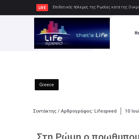
Δημήτρης Μελίδης: «Ο ΣΥΡΙΖΑ-
LIVE
H
Greece
Συντάκτης / Αρθρογράφος:
Lifespeed
10 Ιου
Στη Ρώμη ο πρωθυπουρ