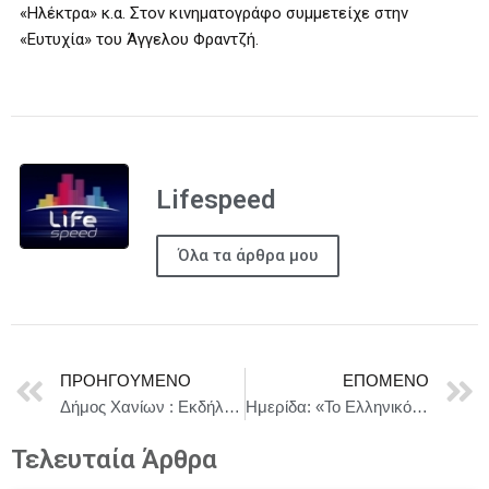
«Ηλέκτρα» κ.α. Στον κινηματογράφο συμμετείχε στην
«Ευτυχία» του Άγγελου Φραντζή.
Lifespeed
Όλα τα άρθρα μου
ΠΡΟΗΓΟΎΜΕΝΟ
ΕΠΌΜΕΝΟ
Δήμος Χανίων : Εκδήλωση για την Επέτειο της Επανάστασης του Θερίσου
Ημερίδα: «Το Ελληνικό Ελαιόλαδο σε Περιβάλλον ESG & Sustainability» + Απονομή Βραβείων
Τελευταία Άρθρα