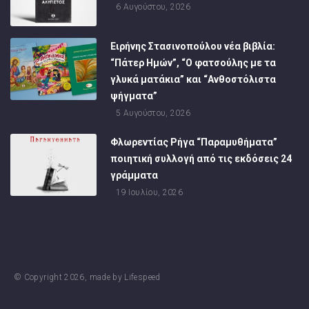
6 Αυγούστου, 2026
Ειρήνης Στασινοπούλου νέα βιβλία:
“Πάτερ Ημών”, “Ο φατσούλης με τα
γλυκά ματάκια” και “Ανθοστόλιστα
ψήγματα”
5 Αυγούστου, 2026
Φλωρεντίας Ρήγα “Παραμυθήματα”
ποιητική συλλογή από τις εκδόσεις 24
γράμματα
19 Ιουλίου, 2026
© Copyright
2026
, made by
Lifespeed