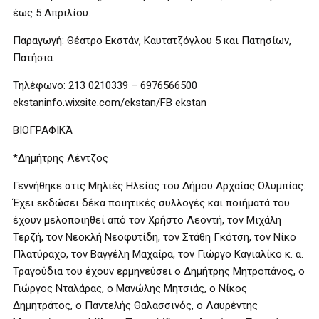
έως 5 Απριλίου.
Παραγωγή: Θέατρο Εκστάν, Καυτατζόγλου 5 και Πατησίων,
Πατήσια.
Τηλέφωνο: 213 0210339 – 6976566500
ekstaninfo.wixsite.com/ekstan/FB ekstan
ΒΙΟΓΡΑΦΙΚΆ
*Δημήτρης Λέντζος
Γεννήθηκε στις Μηλιές Ηλείας του Δήμου Αρχαίας Ολυμπίας.
Έχει εκδώσει δέκα ποιητικές συλλογές και ποιήματά του
έχουν μελοποιηθεί από τον Χρήστο Λεοντή, τον Μιχάλη
Τερζή, τον Νεοκλή Νεοφυτίδη, τον Στάθη Γκότση, τον Νίκο
Πλατύραχο, τον Βαγγέλη Μαχαίρα, τον Γιώργο Καγιαλίκο κ. α.
Τραγούδια του έχουν ερμηνεύσει ο Δημήτρης Μητροπάνος, ο
Γιώργος Νταλάρας, ο Μανώλης Μητσιάς, ο Νίκος
Δημητράτος, ο Παντελής Θαλασσινός, ο Λαυρέντης