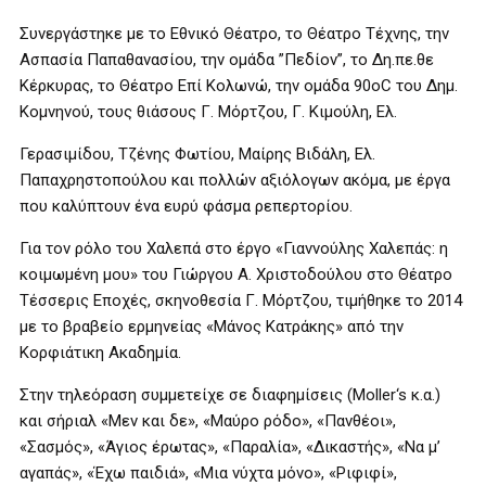
Συνεργάστηκε με το Εθνικό Θέατρο, το Θέατρο Τέχνης, την
Ασπασία Παπαθανασίου, την ομάδα ”Πεδίον”, το Δη.πε.θε
Κέρκυρας, το Θέατρο Επί Κολωνώ, την ομάδα 90οC του Δημ.
Κομνηνού, τους θιάσους Γ. Μόρτζου, Γ. Κιμούλη, Ελ.
Γερασιμίδου, Τζένης Φωτίου, Μαίρης Βιδάλη, Ελ.
Παπαχρηστοπούλου και πολλών αξιόλογων ακόμα, με έργα
που καλύπτουν ένα ευρύ φάσμα ρεπερτορίου.
Για τον ρόλο του Χαλεπά στο έργο «Γιαννούλης Χαλεπάς: η
κοιμωμένη μου» του Γιώργου Α. Χριστοδούλου στο Θέατρο
Τέσσερις Εποχές, σκηνοθεσία Γ. Μόρτζου, τιμήθηκε το 2014
με το βραβείο ερμηνείας «Μάνος Κατράκης» από την
Κορφιάτικη Ακαδημία.
Στην τηλεόραση συμμετείχε σε διαφημίσεις (Moller‘s κ.α.)
και σήριαλ «Μεν και δε», «Μαύρο ρόδο», «Πανθέοι»,
«Σασμός», «Άγιος έρωτας», «Παραλία», «Δικαστής», «Να μ’
αγαπάς», «Έχω παιδιά», «Μια νύχτα μόνο», «Ριφιφί»,