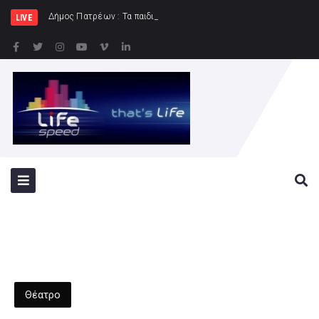
Δήμος Πατρέων : Τα παιδιά των Ημερήσιων Παιδικών
LIVE
Θέατρο