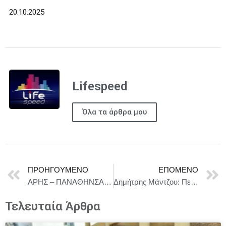
20.10.2025
Lifespeed
Όλα τα άρθρα μου
ΠΡΟΗΓΟΎΜΕΝΟ
ΕΠΌΜΕΝΟ
AΡΗΣ – ΠΑΝΑΘΗΝΣΑΙΚΟΣ 1-1
Δημήτρης Μάντζου: Πενήντα ένα χρόνια μετά την τουρκική εισβολή, είναι ιστορική αναγκαιότητα η επανένωση της Κύπρου
Τελευταία Άρθρα