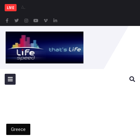
Δήμος Πειραιά : Συ
LIVE
Greece