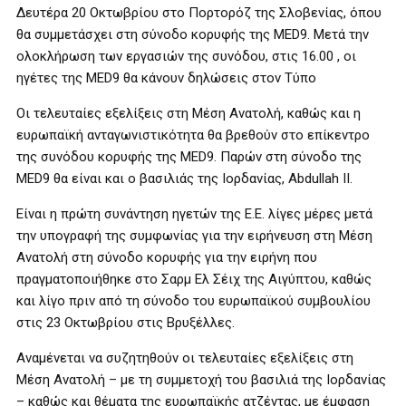
Δευτέρα 20 Οκτωβρίου στo Πορτορόζ της Σλοβενίας, όπου
θα συμμετάσχει στη σύνοδο κορυφής της MED9. Μετά την
ολοκλήρωση των εργασιών της συνόδου, στις 16.00 , οι
ηγέτες της MED9 θα κάνουν δηλώσεις στον Τύπο
Οι τελευταίες εξελίξεις στη Μέση Ανατολή, καθώς και η
ευρωπαϊκή ανταγωνιστικότητα θα βρεθούν στο επίκεντρο
της συνόδου κορυφής της MED9. Παρών στη σύνοδο της
MED9 θα είναι και ο βασιλιάς της Ιορδανίας, Abdullah II.
Είναι η πρώτη συνάντηση ηγετών της Ε.Ε. λίγες μέρες μετά
την υπογραφή της συμφωνίας για την ειρήνευση στη Μέση
Ανατολή στη σύνοδο κορυφής για την ειρήνη που
πραγματοποιήθηκε στο Σαρμ Ελ Σέιχ της Αιγύπτου, καθώς
και λίγο πριν από τη σύνοδο του ευρωπαϊκού συμβουλίου
στις 23 Οκτωβρίου στις Βρυξέλλες.
Αναμένεται να συζητηθούν οι τελευταίες εξελίξεις στη
Μέση Ανατολή – με τη συμμετοχή του βασιλιά της Ιορδανίας
– καθώς και θέματα της ευρωπαϊκής ατζέντας, με έμφαση