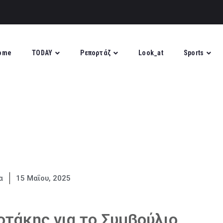
ome
TODAY
Ρεπορτάζ
Look_at
Sports
α
15 Μαΐου, 2025
οτάκης για το Συμβούλιο