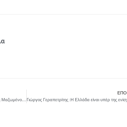
λα
ΕΠΌ
«Γραμμές» – Η βραβευμένη ταινία του Βασίλη Μαζωμένου στις ΗΜΕΡΕΣ ΚΙΝΗΜΑΤΟΓΡΑΦΟΥ στη Δροσά