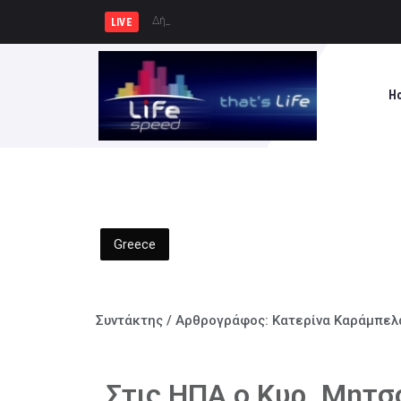
Δήμος Πειραιά : Συγκέν
LIVE
H
Greece
Συντάκτης / Αρθρογράφος:
Κατερίνα Καράμπελ
Στις ΗΠΑ ο Κυρ. Μητσ