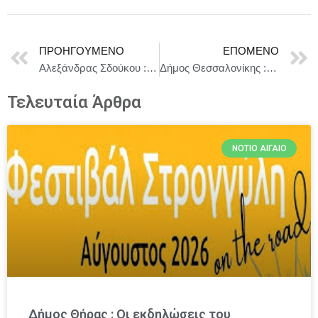
ΠΡΟΗΓΟΎΜΕΝΟ
ΕΠΌΜΕΝΟ
Αλεξάνδρας Σδούκου : Η παραβατικότητα των ανηλίκων
Δήμος Θεσσαλονίκης : Μνημόνιο δήμου και ΣΒΕ για αναβάθμιση αστικών υποδομών και βελτίωση καθημερινότητας
Τελευταία Άρθρα
ΝΌΤΙΟ ΑΙΓΑΊΟ
Δήμος Θήρας : Οι εκδηλώσεις του