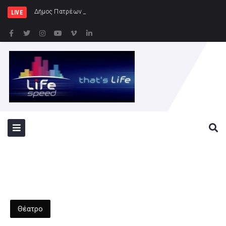
Δήμος Πατρέων : Τα παιδιά των Ημερήσι
LIVE
Θέατρο