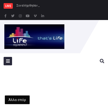
Συνελήφθησαν 2 άτομα για διάρρηξη
LIVE
Άλλα σπόρ