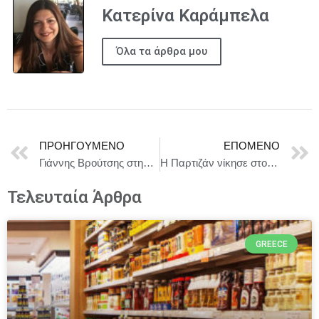
Κατερίνα Καράμπελα
Όλα τα άρθρα μου
ΠΡΟΗΓΟΎΜΕΝΟ
ΕΠΌΜΕΝΟ
Γιάννης Βρούτσης στην ΕΡΤ: «Να πάμε το 2028 το Ευρωπαϊκό Πρωτάθλημα στο ανανεωμένο ΟΑΚΑ»
Η Παρτιζάν νίκησε στο Βελιγράδι τον κακό Παναθηναϊκό, 78-62
Τελευταία Άρθρα
GREECE