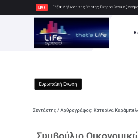
Δήμος Καλαμάτα
LIVE
H
Ευρωπαϊκή Ένωση
Συντάκτης / Αρθρογράφος:
Κατερίνα Καράμπελ
Συμβούλιο Οικονομικ