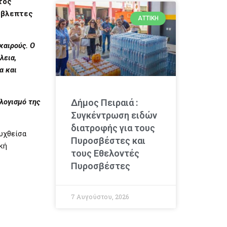
τος
ρόβλεπτες
ΑΤΤΙΚΉ
καιρούς. Ο
λεια,
α και
λογισμό της
Δήμος Πειραιά :
Συγκέντρωση ειδών
διατροφής για τους
ευχθείσα
Πυροσβέστες και
κή
τους Εθελοντές
Πυροσβέστες
7 Αυγούστου, 2026