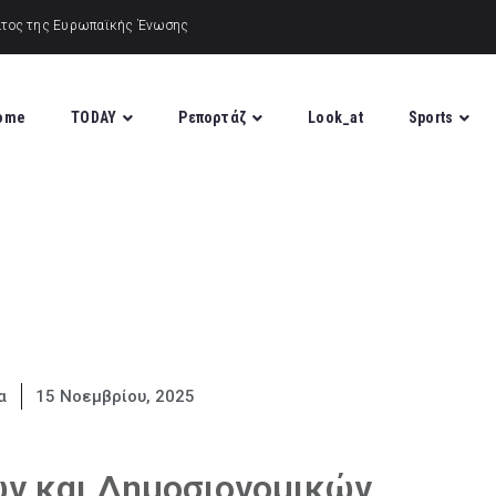
ome
TODAY
Ρεπορτάζ
Look_at
Sports
α
15 Νοεμβρίου, 2025
ών και Δημοσιονομικών