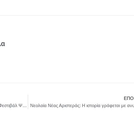
λα
ΕΠΌ
Ο Δήμος Αβδελιώδης τιμάται στο 14ο Διεθνές Φεστιβάλ Ψηφιακού Κινηματογράφου Αθήνας AIDFF 4-10 Δεκεμβρίου 2025
Νεολαία Νέας Αριστεράς: Η ιστορία γράφεται με α