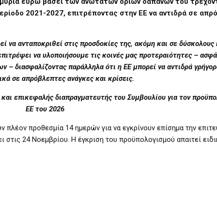
μμύρια ευρώ βάσει των ανώτατων ορίων δαπανών του τρέχον
περίοδο 2021-2027, επιτρέποντας στην ΕΕ να αντιδρά σε απ
ί να ανταποκριθεί στις προσδοκίες της, ακόμη και σε δύσκολους 
επιτρέψει να υλοποιήσουμε τις κοινές μας προτεραιότητες – ασφά
ν – διασφαλίζοντας παράλληλα ότι η ΕΕ μπορεί να αντιδρά γρήγορ
κά σε απρόβλεπτες ανάγκες και κρίσεις.
 και επικεφαλής διαπραγματευτής του Συμβουλίου για τον προϋπο
ΕΕ του 2026
ν πλέον προθεσμία 14 ημερών για να εγκρίνουν επίσημα την επιτ
ει στις 24 Νοεμβρίου. Η έγκριση του προϋπολογισμού απαιτεί ειδι