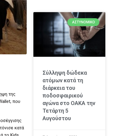
ΑΣΤΥΝΟΜΙΚΌ
Σύλληψη δώδεκα
ατόμων κατά τη
διάρκεια του
ηψη της
ποδοσφαιρικού
allet, που
αγώνα στο ΟΑΚΑ την
Τετάρτη 5
Αυγούστου
ροσέγγισης
τόνισε κατά
ά το Kids