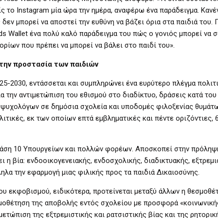
είς το Instagram μία ώρα την ημέρα, αναφέρω ένα παράδειγμα. Κανέ
δεν μπορεί να αποστεί την ευθύνη να βάζει όρια στα παιδιά του. Γι
ids Wallet ένα πολύ καλό παράδειγμα του πώς ο γονιός μπορεί να 
ορίων που πρέπει να μπορεί να βάλει στο παιδί του».
την προστασία των παιδιών
025-2030, εντάσσεται και συμπληρώνει ένα ευρύτερο πλέγμα πολιτι
α την αντιμετώπιση του εθισμού στο διαδίκτυο, δράσεις κατά του
 ψυχολόγων σε δημόσια σχολεία και υποδομές φιλοξενίας θυμάτ
ιτικές, εκ των οποίων επτά εμβληματικές και πέντε οριζόντιες, 
δράση 10 Υπουργείων και πολλών φορέων. Αποσκοπεί στην πρόληψη
 η βία: ενδοοικογενειακής, ενδοσχολικής, διαδικτυακής, εξτρεμι
ηλα την εφαρμογή μιας φιλικής προς τα παιδιά Δικαιοσύνης.
του εκφοβισμού, ειδικότερα, προτείνεται μεταξύ άλλων η θεσμοθέ
εσμοθέτηση της αποβολής εντός σχολείου με προσφορά «κοινωνική
μετώπιση της εξτρεμιστικής και ρατσιστικής βίας και της ρητορικ