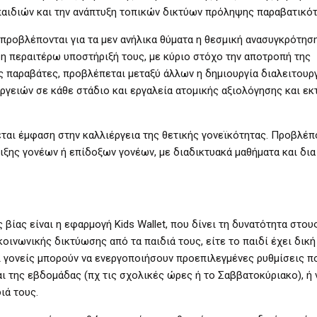
αιδιών και την ανάπτυξη τοπικών δικτύων πρόληψης παραβατικότ
 προβλέπονται για τα μεν ανήλικα θύματα η θεσμική ανασυγκρότησ
 η περαιτέρω υποστήριξή τους, με κύριο στόχο την αποτροπή της
ς παραβάτες, προβλέπεται μεταξύ άλλων η δημιουργία διαλειτουρ
ργειών σε κάθε στάδιο και εργαλεία ατομικής αξιολόγησης και εκ
νεται έμφαση στην καλλιέργεια της θετικής γονεϊκότητας. Προβλέπ
ξης γονέων ή επίδοξων γονέων, με διαδικτυακά μαθήματα και δι
βίας είναι η εφαρμογή Kids Wallet, που δίνει τη δυνατότητα στους
οινωνικής δικτύωσης από τα παιδιά τους, είτε το παιδί έχει δική
ι γονείς μπορούν να ενεργοποιήσουν προεπιλεγμένες ρυθμίσεις π
ι της εβδομάδας (πχ τις σχολικές ώρες ή το Σαββατοκύριακο), ή 
ιά τους.