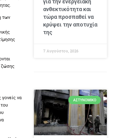
για την ενεργειακή
ητας.
ανθεκτικότητα και
τώρα προσπαθεί να
η των
κρύψει την αποτυχία
της
γικής
τίμησης
7 Αυγούστου, 2026
ονται
α ζώσης
 γονείς να
ΑΣΤΥΝΟΜΙΚΌ
 του
ου
να