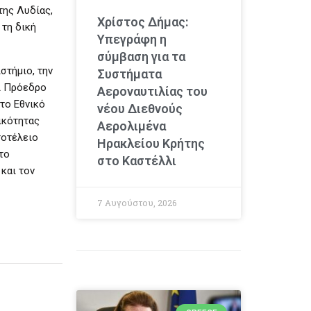
της Λυδίας,
Χρίστος Δήμας:
 τη δική
Υπεγράφη η
σύμβαση για τα
στήμιο, την
Συστήματα
αι Πρόεδρο
Αεροναυτιλίας του
το Εθνικό
νέου Διεθνούς
ικότητας
Αερολιμένα
τοτέλειο
Ηρακλείου Κρήτης
το
στο Καστέλλι
και τον
7 Αυγούστου, 2026