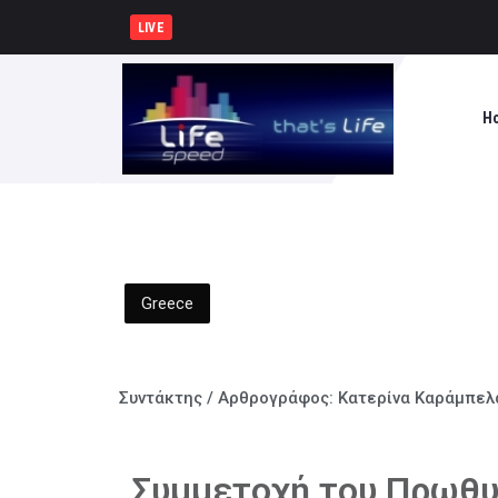
Σύλληψη δώδεκα ατόμων κατά τη δ
LIVE
H
Greece
Συντάκτης / Αρθρογράφος:
Κατερίνα Καράμπελ
Συμμετοχή του Πρωθυ