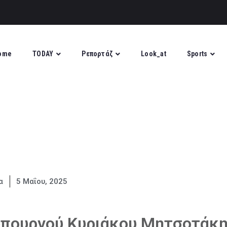
ome
TODAY
Ρεπορτάζ
Look_at
Sports
α
5 Μαΐου, 2025
πουργού Κυριάκου Μητσοτάκ