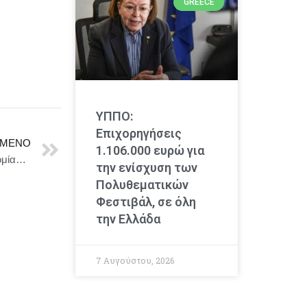
GREECE
ΥΠΠΟ:
Επιχορηγήσεις
ΜΕΝΟ
1.106.000 ευρώ για
Κυριάκος Πιερρακάκης: «Το ποσοστό της παραοικονομίας έχει πέσει στο μισό»
την ενίσχυση των
Πολυθεματικών
Φεστιβάλ, σε όλη
την Ελλάδα
7 Αυγούστου, 2026