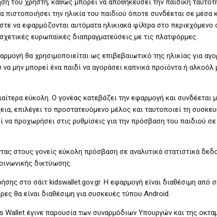
ηση του χρήστη, καθώς μπορεί να αποθηκεύσει την παιδική ταυτότη
να πιστοποιήσει την ηλικία του παιδιού όποτε συνδέεται σε μέσα 
ώστε να εφαρμόζονται αυτόματα ηλικιακά φίλτρα στο περιεχόμενο
 σχετικές ευρωπαϊκές διαπραγματεύσεις με τις πλατφόρμες.
αρμογή θα χρησιμοποιείται ως επιβεβαιωτικό της ηλικίας για αγο
 να μην μπορεί ένα παιδί να αγοράσει καπνικά προϊόντα ή αλκοόλ
ιδιαίτερα εύκολη. Ο γονέας κατεβάζει την εφαρμογή και συνδέεται
εια, επιλέγει το προστατευόμενο μέλος και ταυτοποιεί τη συσκε
ί να προχωρήσει στις ρυθμίσεις για την πρόσβαση του παιδιού σε
οντας στους γονείς εύκολη πρόσβαση σε αναλυτικά στατιστικά δεδ
κοινωνικής δικτύωσης.
ήσης στο σάιτ kidswallet.gov.gr. Η εφαρμογή είναι διαθέσιμη από 
ρες θα είναι διαθέσιμη για συσκευές τύπου Android.
ds Wallet έγινε παρουσία των συναρμόδιων Υπουργών και της οκτ