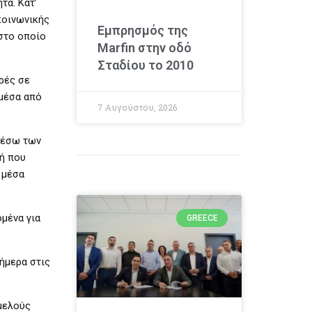
τα. Κατ’
κοινωνικής
Εμπρησμός της
 στο οποίο
Marfin στην οδό
Σταδίου το 2010
ρές σε
 μέσα από
7 Αυγούστου, 2026
 μέσω των
υή που
 μέσα
ομένα για
GREECE
σήμερα στις
αμελούς