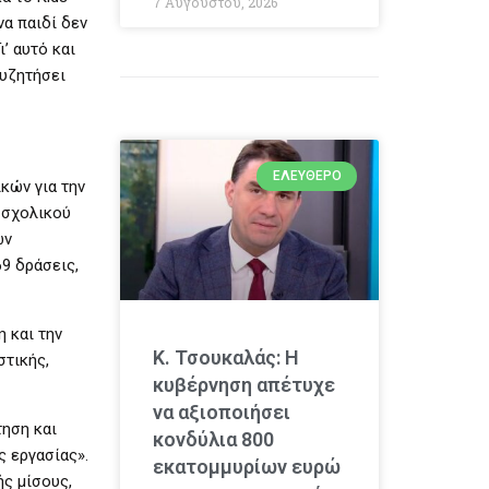
7 Αυγούστου, 2026
να παιδί δεν
’ αυτό και
συζητήσει
ΕΛΕΎΘΕΡΟ
κών για την
 σχολικού
ων
69 δράσεις,
 και την
Κ. Τσουκαλάς: Η
στικής,
κυβέρνηση απέτυχε
να αξιοποιήσει
τηση και
κονδύλια 800
ς εργασίας».
εκατομμυρίων ευρώ
ής μίσους,