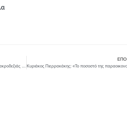
λα
ΕΠΌ
Ρουμανία-εκλογές: Στο 40% ο υποψήφιος της ακροδεξιάς Σιμιόν