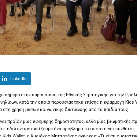
LinkedIn
 σήμερα στην παρουσίαση της Εθνικής Στρατηγικής για την Πρόλ
νηλίκων, κατά την οποία παρουσιάστηκε επίσης η εφαρμογή Kids W
α στη χρήση μέσων κοινωνικής δικτύωσης από τα παιδιά τους.
ίναι προϊόν μιας εφήμερης δημοσιότητας, αλλά μίας βιωματικής π
 ότι εδώ αντιμετωπίζουμε ένα πρόβλημα το οποίο είναι σύνθετο», 
ids Wallet, ο Κυριάκος Μητσοτάκης ανέφερε: «Τι είναι ουσιαστικ