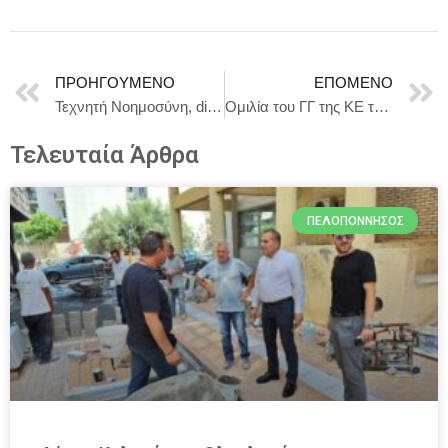
ΠΡΟΗΓΟΎΜΕΝΟ
ΕΠΌΜΕΝΟ
Τεχνητή Νοημοσύνη, digital finance και τεχνολογική κυριαρχία στο επίκεντρο του Eurogroup και του ECOFIN. Στις Βρυξέλλες ο Κυριάκος Πιερρακάκης
Ομιλία του ΓΓ της ΚΕ του ΚΚΕ Δημήτρη Κουτσούμπα στη σύσκεψη σωματείων, συλλόγων και μαζικών φορέων στον Βόλο
Τελευταία Άρθρα
ΠΕΛΟΠΌΝΝΗΣΟΣ