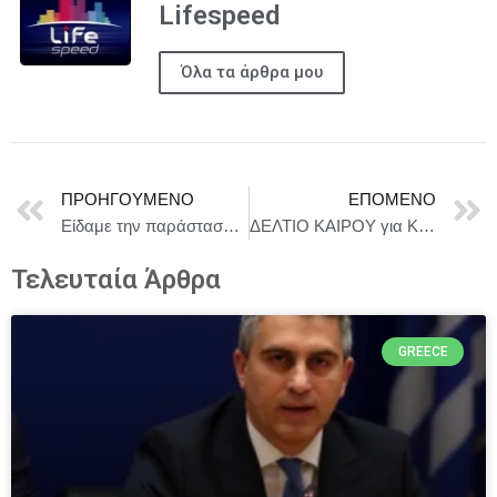
Lifespeed
Όλα τα άρθρα μου
ΠΡΟΗΓΟΎΜΕΝΟ
ΕΠΌΜΕΝΟ
Είδαμε την παράσταση «Εμένα οι μικρές ιστορίες με νοιάζουν, Ναπολέων!», στο θέατρο ΕΝ ΑΘΗΝΑΙΣ και σας μεταφέρουμε τις εντυπώσεις μας!
ΔΕΛΤΙΟ ΚΑΙΡΟΥ για Κυριακή 25/5
Τελευταία Άρθρα
GREECE