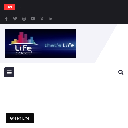
Σύλληψη 46χρονης για πα
LIVE
Green Life