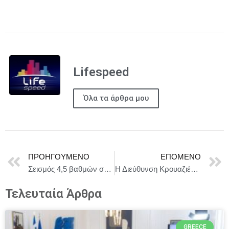
Lifespeed
Όλα τα άρθρα μου
ΠΡΟΗΓΟΎΜΕΝΟ
ΕΠΌΜΕΝΟ
Σεισμός 4,5 βαθμών στη Ζάκυνθο
Η Διεύθυνση Κρουαζιέρας του Ομίλου MSC παρουσίασε το στρατηγικό της όραμα για την κρουαζιέρα στην Ελλάδα
Τελευταία Άρθρα
GREECE