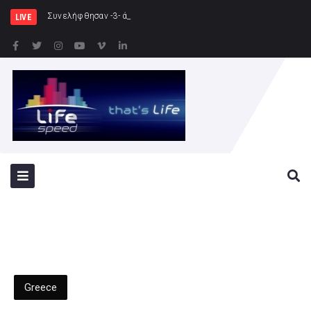
Συνελήφθησαν -3- άτομα για καλλιέργει
LIVE
Greece