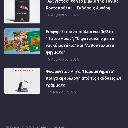
“Αλύγιστος” το νέο βιβλίο της Τόνιας
Κοντοπούλου – Εκδόσεις Αυγέρη
6 Αυγούστου, 2026
Ειρήνης Στασινοπούλου νέα βιβλία:
“Πάτερ Ημών”, “Ο φατσούλης με τα
γλυκά ματάκια” και “Ανθοστόλιστα
ψήγματα”
5 Αυγούστου, 2026
Φλωρεντίας Ρήγα “Παραμυθήματα”
ποιητική συλλογή από τις εκδόσεις 24
γράμματα
19 Ιουλίου, 2026
© Copyright
2026
, made by
Lifespeed