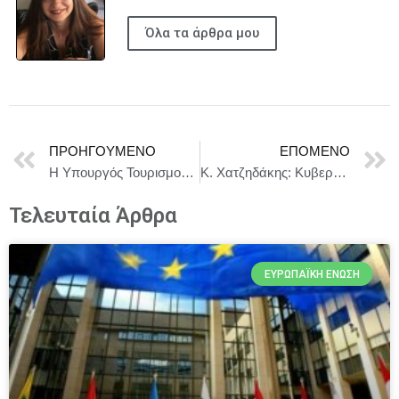
Όλα τα άρθρα μου
ΠΡΟΗΓΟΎΜΕΝΟ
ΕΠΌΜΕΝΟ
Η Υπουργός Τουρισμού Όλγα Κεφαλογιάννη , εκπροσώπησε την Ελληνική Κυβέρνηση στις εορταστικές εκδηλώσεις Μιαούλεια 2025 στην Ύδρα
Κ. Χατζηδάκης: Κυβερνητική πρωτοβουλία για επιστροφή των επιδοτήσεων από τους επιτήδειους
Τελευταία Άρθρα
ΕΥΡΩΠΑΪΚΉ ΈΝΩΣΗ