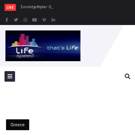
Συνελήφθησαν -3- άτομα για καλλιέργεια
LIVE
Greece