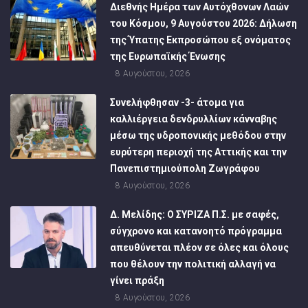
Διεθνής Ημέρα των Αυτόχθονων Λαών
του Κόσμου, 9 Αυγούστου 2026: Δήλωση
της Ύπατης Εκπροσώπου εξ ονόματος
της Ευρωπαϊκής Ένωσης
8 Αυγούστου, 2026
Συνελήφθησαν -3- άτομα για
καλλιέργεια δενδρυλλίων κάνναβης
μέσω της υδροπονικής μεθόδου στην
ευρύτερη περιοχή της Αττικής και την
Πανεπιστημιούπολη Ζωγράφου
8 Αυγούστου, 2026
Δ. Μελίδης: Ο ΣΥΡΙΖΑ Π.Σ. με σαφές,
σύγχρονο και κατανοητό πρόγραμμα
απευθύνεται πλέον σε όλες και όλους
που θέλουν την πολιτική αλλαγή να
γίνει πράξη
8 Αυγούστου, 2026