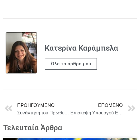
Κατερίνα Καράμπελα
Όλα τα άρθρα μου
ΠΡΟΗΓΟΎΜΕΝΟ
ΕΠΌΜΕΝΟ
Συνάντηση του Πρωθυπουργού Κυριάκου Μητσοτάκη με τον Ευρωπαίο Επίτροπο Ενέργειας και Στέγασης Dan Jørgensen
Επίσκεψη Υπουργού Εθνικής Άμυνας Νίκου Δένδια στον Λίβανο
Τελευταία Άρθρα