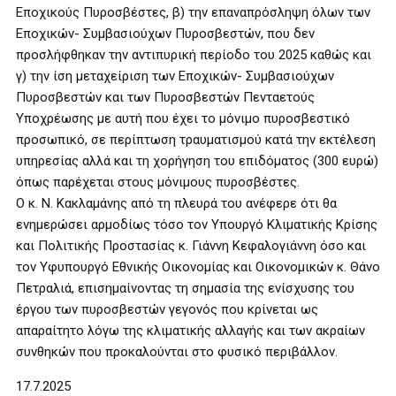
Εποχικούς Πυροσβέστες, β) την επαναπρόσληψη όλων των
Εποχικών- Συμβασιούχων Πυροσβεστών, που δεν
προσλήφθηκαν την αντιπυρική περίοδο του 2025 καθώς και
γ) την ίση μεταχείριση των Εποχικών- Συμβασιούχων
Πυροσβεστών και των Πυροσβεστών Πενταετούς
Υποχρέωσης με αυτή που έχει το μόνιμο πυροσβεστικό
προσωπικό, σε περίπτωση τραυματισμού κατά την εκτέλεση
υπηρεσίας αλλά και τη χορήγηση του επιδόματος (300 ευρώ)
όπως παρέχεται στους μόνιμους πυροσβέστες.
Ο κ. Ν. Κακλαμάνης από τη πλευρά του ανέφερε ότι θα
ενημερώσει αρμοδίως τόσο τον Υπουργό Κλιματικής Κρίσης
και Πολιτικής Προστασίας κ. Γιάννη Κεφαλογιάννη όσο και
τον Υφυπουργό Εθνικής Οικονομίας και Οικονομικών κ. Θάνο
Πετραλιά, επισημαίνοντας τη σημασία της ενίσχυσης του
έργου των πυροσβεστών γεγονός που κρίνεται ως
απαραίτητο λόγω της κλιματικής αλλαγής και των ακραίων
συνθηκών που προκαλούνται στο φυσικό περιβάλλον.
17.7.2025