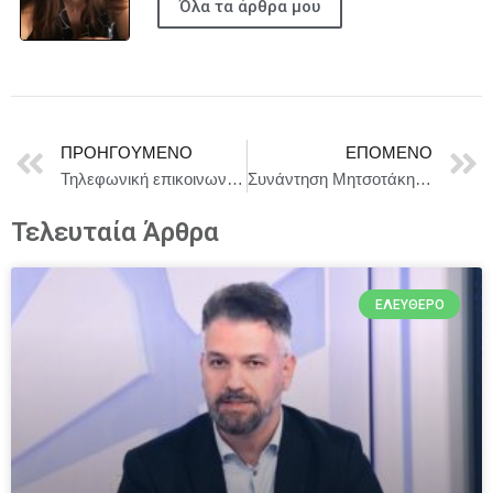
Όλα τα άρθρα μου
ΠΡΟΗΓΟΎΜΕΝΟ
ΕΠΌΜΕΝΟ
Τηλεφωνική επικοινωνία του Πρωθυπουργού Κυριάκου Μητσοτάκη με τον Πρόεδρο της Αιγύπτου Abdel Fattah El-Sisi
Συνάντηση Μητσοτάκη με τους 13 περιφερειάρχες
Τελευταία Άρθρα
ΕΛΕΎΘΕΡΟ