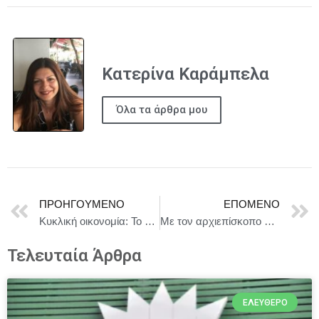
Κατερίνα Καράμπελα
Όλα τα άρθρα μου
ΠΡΟΗΓΟΎΜΕΝΟ
ΕΠΌΜΕΝΟ
Κυκλική οικονομία: Το Συμβούλιο υιοθετεί θέση σχετικά με την ανακύκλωση οχημάτων στο τέλος του κύκλου ζωής τους
Με τον αρχιεπίσκοπο Σινά, Φαράν και Ραϊθώ και ηγούμενο της Ιεράς Μονής Αγίας Αικατερίνης Όρους Σινά, Δαμιανό, συναντήθηκε ο Κ. Τασούλας
Τελευταία Άρθρα
ΕΛΕΎΘΕΡΟ