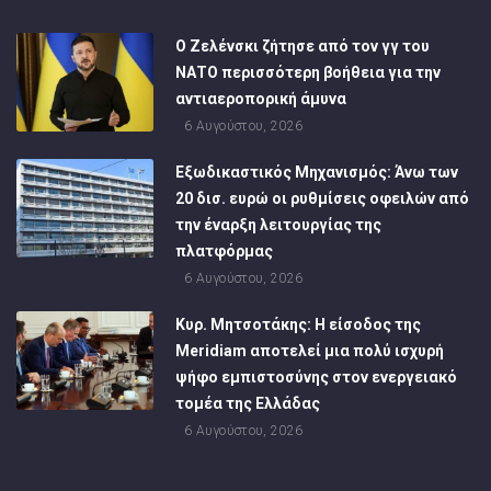
Ο Ζελένσκι ζήτησε από τον γγ του
ΝΑΤΟ περισσότερη βοήθεια για την
αντιαεροπορική άμυνα
6 Αυγούστου, 2026
Εξωδικαστικός Μηχανισμός: Άνω των
20 δισ. ευρώ οι ρυθμίσεις οφειλών από
την έναρξη λειτουργίας της
πλατφόρμας
6 Αυγούστου, 2026
Κυρ. Μητσοτάκης: Η είσοδος της
Meridiam αποτελεί μια πολύ ισχυρή
ψήφο εμπιστοσύνης στον ενεργειακό
τομέα της Ελλάδας
6 Αυγούστου, 2026