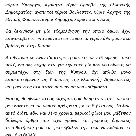
κύριοι Υπουργοί, αγαπητέ κύριε Πρέσβη της Ελληνικής
Δημοκρατίας, αγαπητοί κύριοι Βουλευτές, κύριε Αρχηγέ της
Εθνικής Φρουράς, κύριε Δήμαρχε, κυρίες και κύριοι,
Θα ξεκινήσω με μία εξομολόγηση την οποία όμως, έχω
επαναλάβει ότι για εμένα είναι τεράστια χαρά κάθε φορά που
βρίσκομαι στην Κύπρο.
Αισθάνομαι με έναν ιδιαίτερο τρόπο και με ενδιαφέρει πάρα
πολύ, και σας ευχαριστώ για την ευκαιρία που μου δίνετε, να
συμμετέχω στη ζωή της Κύπρου, όχι απλώς μόνο
επισκεπτόμενος ως Υπουργός της Ελληνικής Δημοκρατίας
και μένοντας στα στενά υπουργικά μου καθήκοντα.
Επίσης, θα ήθελα να σας ευχαριστήσω θερμά για την τιμή που
μου κάνετε να πω μερικά πράγματα για το βιβλίο σας. Το λέω
αυτό διότι, εδώ και λίγα χρόνια, μερικοί φίλοι μου μάζεψαν
διάφορα άρθρα που είχα γράψει και μερικές δημόσιες
τοποθετήσεις μου και μου έβαλαν την ιδέα να εκδώσω κι
εγώ ένα βιβλίο.