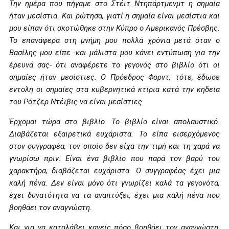
Την ημέρα που πήγαμε στο Στέιτ Ντηπάρτμενμτ η σημαία
ήταν μεσίστια. Και ρώτησα, γιατί η σημαία είναι μεσίστια και
μου είπαν ότι σκοτώθηκε στην Κύπρο ο Αμερικανός Πρέσβης.
Το επανάφερα στη μνήμη μου πολλά χρόνια μετά όταν ο
Βασίλης μου είπε -και μάλιστα μου κάνει εντύπωση για την
έρευνά σας- ότι αναφέρετε το γεγονός στο βιβλίο ότι οι
σημαίες ήταν μεσίστιες. Ο Πρόεδρος Φορντ, τότε, έδωσε
εντολή οι σημαίες στα κυβερνητικά κτίρια κατά την κηδεία
του Ρότζερ Ντέιβις να είναι μεσίστιες.
Έρχομαι τώρα στο βιβλίο. Το βιβλίο είναι απολαυστικό.
Διαβάζεται εξαιρετικά ευχάριστα. Το είπα εισερχόμενος
στον συγγραφέα, τον οποίο δεν είχα την τιμή και τη χαρά να
γνωρίσω πριν. Είναι ένα βιβλίο που παρά τον βαρύ του
χαρακτήρα, διαβάζεται ευχάριστα. Ο συγγραφέας έχει μια
καλή πένα. Δεν είναι μόνο ότι γνωρίζει καλά τα γεγονότα,
έχει δυνατότητα να τα αναπτύξει, έχει μια καλή πένα που
βοηθάει τον αναγνώστη.
Και για να καταλάβει κανείς πόσο βοηθάει τον αναγνώστη,