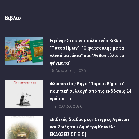
Βιβλίο
Ειρήνης Στασινοπούλου νέα βιβλία:
“Πάτερ Ημών”, “Ο φατσούλης με τα
γλυκά ματάκια” και “Ανθοστόλιστα
ψήγματα”
5 Αυγούστου, 2026
Φλωρεντίας Ρήγα “Παραμυθήματα”
ποιητική συλλογή από τις εκδόσεις 24
γράμματα
19 Ιουλίου, 2026
«Ειδικές διαδρομές» Στιγμές Αγώνων
και Ζωής του Δημήτρη Κουνέλη |
ΕΚΔΟΣΕΙΣ ΣΤΙΞΙΣ |