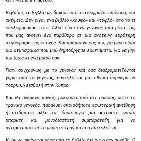
κάτι να πω επ’ αυτού».
Βεβαίως το βιβλίο με διακριτικότητα εκφράζει υπόνοιες και
σκέψεις. Δεν είναι ένα βιβλίο «κουφό» και «τυφλό» στο το τι
κυκλοφορούσε τότε. Αλλά είναι ένα γεγονός από μόνο του,
που μας ανοίγει ένα παράθυρο σε μια σκοτεινή ευρύτερη
ατμόσφαιρα της εποχής. Και πρέπει να σας πω, για μένα είναι
μια ατμόσφαιρα που μού δημιούργησε ερωτήματα, για να μην
πω ίσως κι ένα μικρό σοκ.
Γιατί συγχρόνως με το γεγονός και όσα διαδραματίζονται
γύρω από το γεγονός, συντελείται μια εθνική συμφορά: Η
τουρκική εισβολή στην Κύπρο.
Και θα ανέμενε κανείς μακροσκοπικά ότι αμέσως αυτό το
τραγικό γεγονός, παραλύει οποιαδήποτε εσωτερική αντίθεση
ή οτιδήποτε άλλο και δημιουργεί μια αυτόματη ενιαία
υπαρκτή και μονοδιάστατη συμπαράταξη για να
αντιμετωπιστεί το μέγιστο τραγικό που επιτελείται.
Κι όμως, φαίνεται μέσα από το βιβλίο ότι αυτό δεν συνέβη. Ο