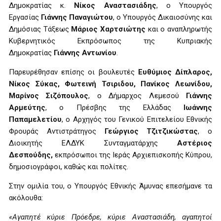
Δημοκρατίας κ.
Νίκος Αναστασιάδης
, ο Υπουργός
Εργασίας
Γιάννης Παναγιώτου
, ο Υπουργός Δικαιοσύνης και
Δημόσιας Τάξεως
Μάριος Χαρτσιώτης
και
ο αναπληρωτής
Κυβερνητικός Εκπρόσωπος της Κυπριακής
Δημοκρατίας
Γιάννης Αντωνίου
.
Παρευρέθησαν επίσης οι βουλευτές
Ευθύμιος Δίπλαρος,
Νίκος Σύκας, Φωτεινή Τσιριδου, Πανίκος Λεωνίδου,
Μαρίνος Σιζόπουλος
, ο Δήμαρχος Λεμεσού
Γιάννης
Αρμεύτης
, ο Πρέσβης της Ελλάδας
Ιωάννης
Παπαμελετίου
, ο Αρχηγός του Γενικού Επιτελείου Εθνικής
Φρουράς Αντιστράτηγος
Γεώργιος Τζιτζικώστας
, ο
Διοικητής ΕΛΔΥΚ Συνταγματάρχης
Αστέριος
Δεσπούδης,
εκπρόσωποι της Ιεράς Αρχιεπισκοπής Κύπρου,
δημοσιογράφοι, καθώς και πολίτες.
Στην ομιλία του, ο Υπουργός Εθνικής Άμυνας επεσήμανε τα
ακόλουθα:
«Αγαπητέ κύριε Πρόεδρε, κύριε Αναστασιάδη, αγαπητοί