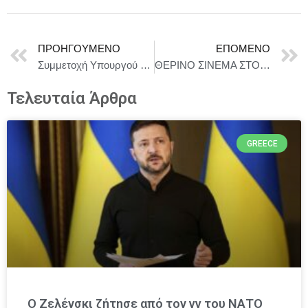
ΠΡΟΗΓΟΎΜΕΝΟ
ΕΠΌΜΕΝΟ
Συμμετοχή Υπουργού Εξωτερικών, Γιώργου Γεραπετρίτη, σε έκτακτη συνάντηση των Υπουργών Εξωτερικών των κρατών μελών της Ευρωπαϊκής Ένωσης
ΘΕΡΙΝΟ ΣΙΝΕΜΑ ΣΤΟ ΠΑΡΚΟ ‘25 Σινέ Έναστρον
Τελευταία Άρθρα
GREECE
Ο Ζελένσκι ζήτησε από τον γγ του ΝΑΤΟ