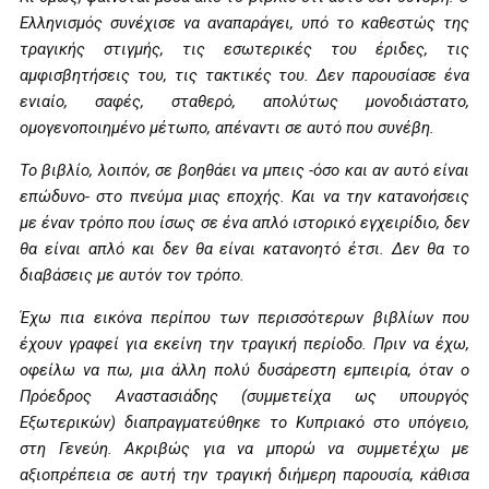
Ελληνισμός συνέχισε να αναπαράγει, υπό το καθεστώς της
τραγικής στιγμής, τις εσωτερικές του έριδες, τις
αμφισβητήσεις του, τις τακτικές του. Δεν παρουσίασε ένα
ενιαίο, σαφές, σταθερό, απολύτως μονοδιάστατο,
ομογενοποιημένο μέτωπο, απέναντι σε αυτό που συνέβη.
Το βιβλίο, λοιπόν, σε βοηθάει να μπεις -όσο και αν αυτό είναι
επώδυνο- στο πνεύμα μιας εποχής. Και να την κατανοήσεις
με έναν τρόπο που ίσως σε ένα απλό ιστορικό εγχειρίδιο, δεν
θα είναι απλό και δεν θα είναι κατανοητό έτσι. Δεν θα το
διαβάσεις με αυτόν τον τρόπο.
Έχω πια εικόνα περίπου των περισσότερων βιβλίων που
έχουν γραφεί για εκείνη την τραγική περίοδο. Πριν να έχω,
οφείλω να πω, μια άλλη πολύ δυσάρεστη εμπειρία, όταν ο
Πρόεδρος Αναστασιάδης (συμμετείχα ως υπουργός
Εξωτερικών) διαπραγματεύθηκε το Κυπριακό στο υπόγειο,
στη Γενεύη. Ακριβώς για να μπορώ να συμμετέχω με
αξιοπρέπεια σε αυτή την τραγική διήμερη παρουσία, κάθισα