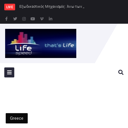
Εξωδικαστικός Μηχανισμός: Άνω των 20 δισ. ευρώ οι ρυθμίσεις οφειλώ
LIVE
Greece