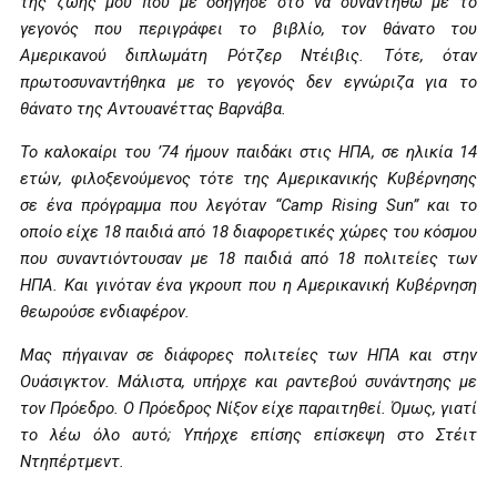
της ζωής μου που με οδήγησε στο να συναντηθώ με το
γεγονός που περιγράφει το βιβλίο, τον θάνατο του
Αμερικανού διπλωμάτη Ρότζερ Ντέιβις. Τότε, όταν
πρωτοσυναντήθηκα με το γεγονός δεν εγνώριζα για το
θάνατο της Αντουανέττας Βαρνάβα.
Το καλοκαίρι του ’74 ήμουν παιδάκι στις ΗΠΑ, σε ηλικία 14
ετών, φιλοξενούμενος τότε της Αμερικανικής Κυβέρνησης
σε ένα πρόγραμμα που λεγόταν “Camp Rising Sun” και το
οποίο είχε 18 παιδιά από 18 διαφορετικές χώρες του κόσμου
που συναντιόντουσαν με 18 παιδιά από 18 πολιτείες των
ΗΠΑ. Και γινόταν ένα γκρουπ που η Αμερικανική Κυβέρνηση
θεωρούσε ενδιαφέρον.
Μας πήγαιναν σε διάφορες πολιτείες των ΗΠΑ και στην
Ουάσιγκτον. Μάλιστα, υπήρχε και ραντεβού συνάντησης με
τον Πρόεδρο. Ο Πρόεδρος Νίξον είχε παραιτηθεί. Όμως, γιατί
το λέω όλο αυτό; Υπήρχε επίσης επίσκεψη στο Στέιτ
Ντηπέρτμεντ.