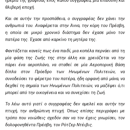
ηρεμία της γραφίδας ενός καλού συγγραφέα, μια επώδυνη και
θλιβερή εποχή.
Και σε αυτήν την προσπάθεια, ο συγγραφέας δεν χάνει την
ανθρωπιά του. Αναφέρεται στην Άννα, την κόρη του Πρέσβη,
η οποία σε μικρό χρονικό διάστημα δεν έχασε μόνο τον
πατέρα της. Έχασε από καρκίνο τη μητέρα της.
Φαντάζεται κανείς πως ένα παιδί, μια κοπέλα περνάει από τη
μία φάση της ζωής της στην άλλη και χρειάζεται να την
πάρει ένα αεροπλάνο, να σταθεί σε μία Αεροπορική Βάση
δίπλα στον Πρόεδρο των Ηνωμένων Πολιτειών, να
συνοδεύσει το φέρετρο του πατέρα, ήδη ορφανή από μάνα, να
δεχθεί τη σημαία των Ηνωμένων Πολιτειών, να μαζέψει ό,τι
μπορεί από την οικογένεια και να συνεχίσει τη ζωή.
Το λέω αυτό γιατί ο συγγραφέας δεν αμελεί και αυτήν την
πτυχή, την ανθρώπινη πτυχή. Όπως επίσης περιγράφει με
τρόπο που νοιώθεις σχεδόν σαν να τον έχεις γνωρίσει, τον
δολοφονηθέντα Πρέσβη, τον Ρότζερ Ντέιβις.