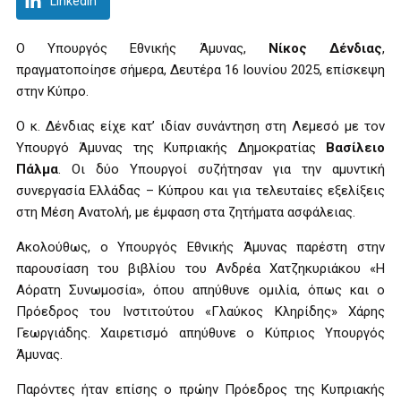
LinkedIn
Ο Υπουργός Εθνικής Άμυνας,
Νίκος Δένδιας
,
πραγματοποίησε σήμερα, Δευτέρα 16 Ιουνίου 2025, επίσκεψη
στην Κύπρο.
Ο κ. Δένδιας είχε κατ’ ιδίαν συνάντηση στη Λεμεσό με τον
Υπουργό Άμυνας της Κυπριακής Δημοκρατίας
Βασίλειο
Πάλμα
. Οι δύο Υπουργοί συζήτησαν για την αμυντική
συνεργασία Ελλάδας – Κύπρου και για τελευταίες εξελίξεις
στη Μέση Ανατολή, με έμφαση στα ζητήματα ασφάλειας.
Ακολούθως, ο Υπουργός Εθνικής Άμυνας παρέστη στην
παρουσίαση του βιβλίου του Ανδρέα Χατζηκυριάκου «Η
Αόρατη Συνωμοσία», όπου απηύθυνε ομιλία, όπως και ο
Πρόεδρος του Ινστιτούτου «Γλαύκος Κληρίδης» Χάρης
Γεωργιάδης. Χαιρετισμό απηύθυνε ο Κύπριος Υπουργός
Άμυνας.
Παρόντες ήταν επίσης ο πρώην Πρόεδρος της Κυπριακής