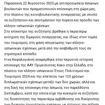
Παρασκευή 22 Αυγούστου 2025 με αντιπροσωπεία Ιαπώνων
βουλευτών που πραγματοποιούν επίσκεψη στη χώρα μας,
στο πλαίσιο της κοινοβουλευτικής συνεργασίας, με σκοπό
να συζητήσουν και αποτιμήσουν την πορεία και πρόοδο των
ελληνο-ιαπωνικών σχέσεων.
Στο επίκεντρο της συζήτησης βρέθηκε η περαιτέρω
ενίσχυση της διμερούς συνεργασίας, και ιδίως στον τομέα
του τουρισμού, στη φάση απογείωσης των ελληνο-
ιαπωνικών σχέσεων, μετά από την αναβάθμισή τους σε
στρατηγικό επίπεδο.
Η κα Κεφαλογιάννη αναφέρθηκε στην περυσινή ιστορική
επίσκεψη της ΑΑΥ Πριγκίπισσας Κάκο στην Ελλάδα, στο
πλαίσιο του ελληνο-ιαπωνικού Έτους Πολιτισμού και
Τουρισμού 2024 και της επετείου των 125 χρόνων
διπλωματικών σχέσεων μεταξύ των δύο χωρών, αλλά και
στη δική της επίσκεψη στην Ιαπωνία, τον παρελθόντα
Σεπτέμβριο, κατά την οποία είχε την ευκαιρία να συζητήσει
τις δυνατότητες της περαιτέρω εμβάθυνσης και διεύρυνσης
των διμερών τουριστικών σχέσεων, με στόχους την αύξηση