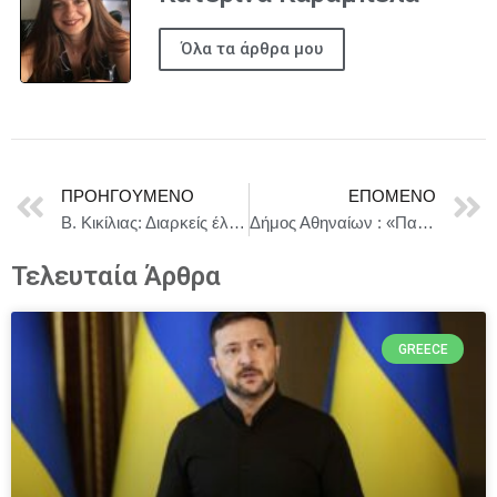
Όλα τα άρθρα μου
ΠΡΟΗΓΟΎΜΕΝΟ
ΕΠΌΜΕΝΟ
Β. Κικίλιας: Διαρκείς έλεγχοι στην ακτοπλοΐα σε ημερόπλοια
Δήμος Αθηναίων : «Παράνομος χώρος ταφής ζώων συντροφιάς από το 2021»
Τελευταία Άρθρα
GREECE