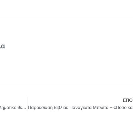
λα
ΕΠΌ
ΜΗ ΣΚΑΛΙΖΕΙΣ ΤΗΝ ΑΜΜΟ – Σκηνή Ωμέγα, Δημοτικό θέατρο Πειραιά