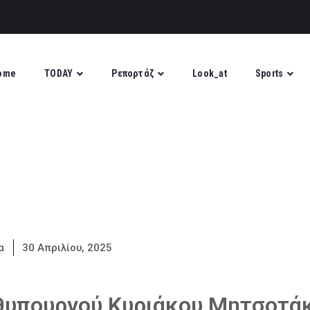
ome
TODAY
Ρεπορτάζ
Look_at
Sports
α
30 Απριλίου, 2025
θυπουργού Κυριάκου Μητσοτά