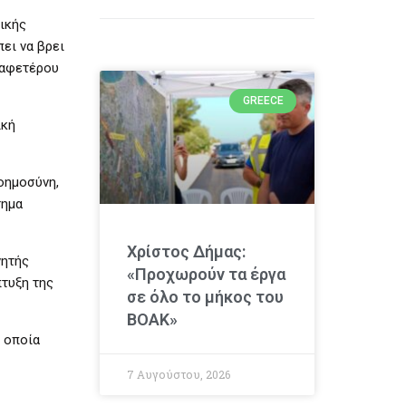
ικής
ει να βρει
 αφετέρου
GREECE
ική
οημοσύνη,
τημα
Χρίστος Δήμας:
νητής
«Προχωρούν τα έργα
πτυξη της
σε όλο το μήκος του
ΒΟΑΚ»
 οποία
7 Αυγούστου, 2026