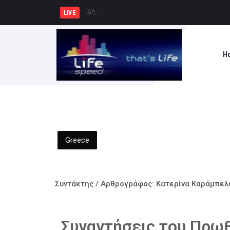
Δημιουργία Παρατηρητηρίου Έργ
LIVE
H
Greece
Συντάκτης / Αρθρογράφος:
Κατερίνα Καράμπελ
Συναντήσεις του Πρω