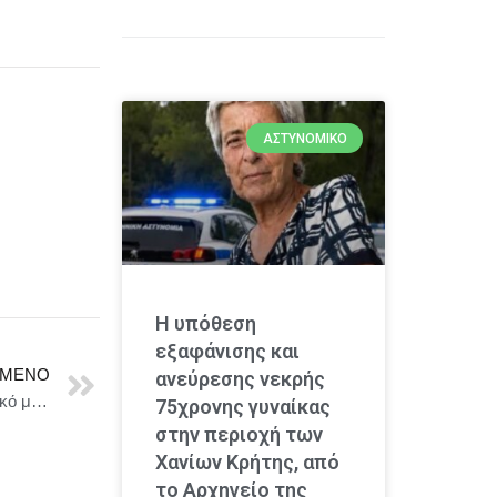
ΑΣΤΥΝΟΜΙΚΌ
Η υπόθεση
εξαφάνισης και
ΜΕΝΟ
ανεύρεσης νεκρής
Παρουσίαση Βιβλίου Παναγιώτα Μπλέτα – «Πόσο κακό μας κάνει ο ανταγωνισμός;»
75χρονης γυναίκας
στην περιοχή των
Χανίων Κρήτης, από
το Αρχηγείο της