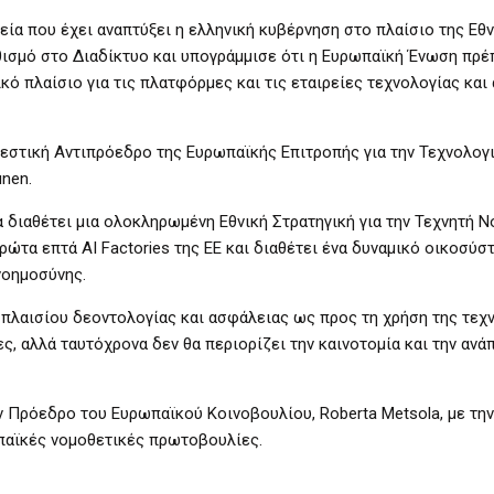
ία που έχει αναπτύξει η ελληνική κυβέρνηση στο πλαίσιο της Εθν
ισμό στο Διαδίκτυο και υπογράμμισε ότι η Ευρωπαϊκή Ένωση πρέπ
ό πλαίσιο για τις πλατφόρμες και τις εταιρείες τεχνολογίας και
εστική Αντιπρόεδρο της Ευρωπαϊκής Επιτροπής για την Τεχνολογ
unen.
 διαθέτει μια ολοκληρωμένη Εθνική Στρατηγική για την Τεχνητή Ν
πρώτα επτά AI Factories της ΕΕ και διαθέτει ένα δυναμικό οικοσύσ
νοημοσύνης.
πλαισίου δεοντολογίας και ασφάλειας ως προς τη χρήση της τεχ
, αλλά ταυτόχρονα δεν θα περιορίζει την καινοτομία και την ανά
 Πρόεδρο του Ευρωπαϊκού Κοινοβουλίου, Roberta Metsola, με την
παϊκές νομοθετικές πρωτοβουλίες.