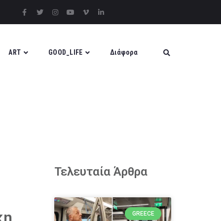
ART
GOOD_LIFE
Διάφορα
Τελευταία Άρθρα
κη
GREECE