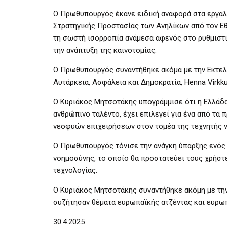
Ο Πρωθυπουργός έκανε ειδική αναφορά στα εργαλε
Στρατηγικής Προστασίας των Ανηλίκων από τον Εθ
τη σωστή ισορροπία ανάμεσα αφενός στο ρυθμιστικ
την ανάπτυξη της καινοτομίας.
Ο Πρωθυπουργός συναντήθηκε ακόμα με την Εκτελ
Αυτάρκεια, Ασφάλεια και Δημοκρατία, Henna Virkk
Ο Κυριάκος Μητσοτάκης υπογράμμισε ότι η Ελλάδα
ανθρώπινο ταλέντο, έχει επιλεγεί για ένα από τα 
νεοφυών επιχειρήσεων στον τομέα της τεχνητής 
Ο Πρωθυπουργός τόνισε την ανάγκη ύπαρξης ενός 
νοημοσύνης, το οποίο θα προστατεύει τους χρήστες
τεχνολογίας.
Ο Κυριάκος Μητσοτάκης συναντήθηκε ακόμη με την
συζήτησαν θέματα ευρωπαϊκής ατζέντας και ευρω
30.4.2025