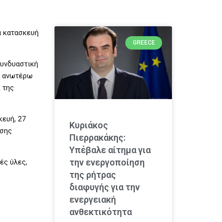
α κατασκευή
GREECE
συνδυαστική
ι ανωτέρω
 της
ευή, 27
Κυριάκος
άσης
Πιερρακάκης:
Υπέβαλε αίτημα για
την ενεργοποίηση
ές ύλες,
της ρήτρας
διαφυγής για την
ενεργειακή
ανθεκτικότητα