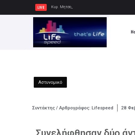
Κυρ. Μητσοτάκης: Η χώρα δεν μπορεί να
LIVE
H
Αστυνομικό
Συντάκτης / Αρθρογράφος:
Lifespeed
28 Φε
Συνελήφθησαν δύο άντ