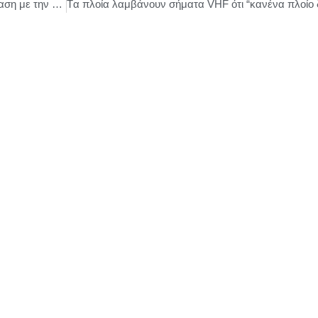
΄΄Τα Μι του πενταγράμμου΄΄ Μουσική παράσταση με την Κατερίνα Παπαδημητρίου…