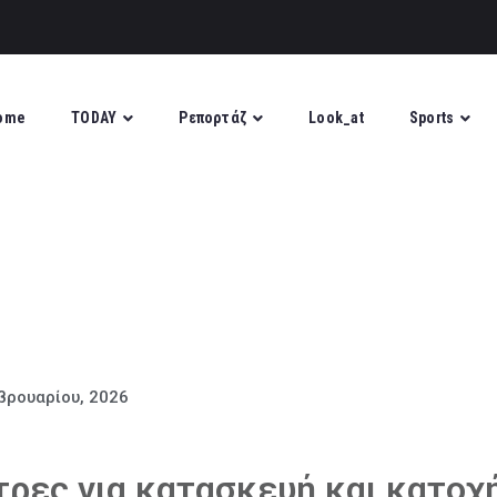
ome
TODAY
Ρεπορτάζ
Look_at
Sports
βρουαρίου, 2026
ρες για κατασκευή και κατοχ