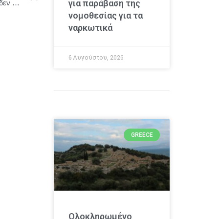
για παράβαση της
Tα πλοία λαμβάνουν σήματα VHF ότι “κανένα πλοίο δεν επιτρέπεται να περάσει από τα Στενά του Ορμούζ”.
νομοθεσίας για τα
ναρκωτικά
6 Αυγούστου, 2026
GREECE
Ολοκληρωμένο