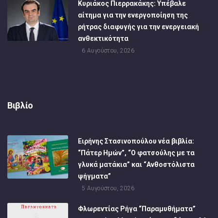
Κυριάκος Πιερρακάκης: Υπέβαλε
αίτημα για την ενεργοποίηση της
ρήτρας διαφυγής για την ενεργειακή
ανθεκτικότητα
6 Αυγούστου, 2026
Βιβλίο
Ειρήνης Στασινοπούλου νέα βιβλία:
“Πάτερ Ημών”, “Ο φατσούλης με τα
γλυκά ματάκια” και “Ανθοστόλιστα
ψήγματα”
5 Αυγούστου, 2026
Φλωρεντίας Ρήγα “Παραμυθήματα”