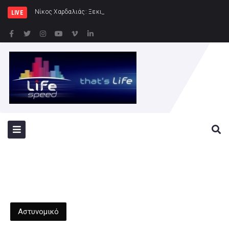
Νίκος Χαρδαλιάς: Ξεκινάμε στην Ηλιούπολη την
LIVE
Αστυνομικό