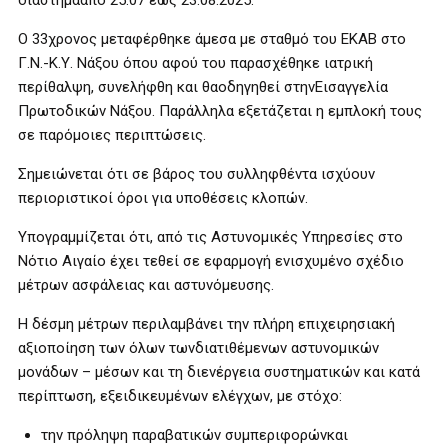
διάστημααπό 25.07 έως 23.08.2025.
Ο 33χρονος μεταφέρθηκε άμεσα με σταθμό του ΕΚΑΒ στο
Γ.Ν.-Κ.Υ. Νάξου όπου αφού του παρασχέθηκε ιατρική
περίθαλψη, συνελήφθη και θαοδηγηθεί στηνΕισαγγελία
Πρωτοδικών Νάξου. Παράλληλα εξετάζεται η εμπλοκή τους
σε παρόμοιες περιπτώσεις.
Σημειώνεται ότι σε βάρος του συλληφθέντα ισχύουν
περιοριστικοί όροι για υποθέσεις κλοπών.
Υπογραμμίζεται ότι, από τις Αστυνομικές Υπηρεσίες στο
Νότιο Αιγαίο έχει τεθεί σε εφαρμογή ενισχυμένο σχέδιο
μέτρων ασφάλειας και αστυνόμευσης.
Η δέσμη μέτρων περιλαμβάνει την πλήρη επιχειρησιακή
αξιοποίηση των όλων τωνδιατιθέμενων αστυνομικών
μονάδων – μέσων και τη διενέργεια συστηματικών και κατά
περίπτωση, εξειδικευμένων ελέγχων, με στόχο:
την πρόληψη παραβατικών συμπεριφορώνκαι