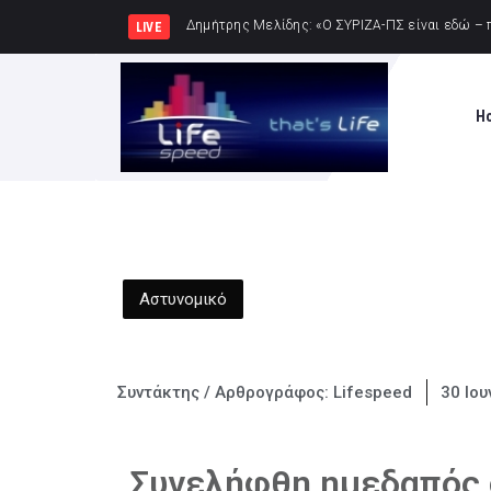
Σύλληψη δώδεκα ατόμω
LIVE
H
Αστυνομικό
Συντάκτης / Αρθρογράφος:
Lifespeed
30 Ιου
Συνελήφθη ημεδαπός 