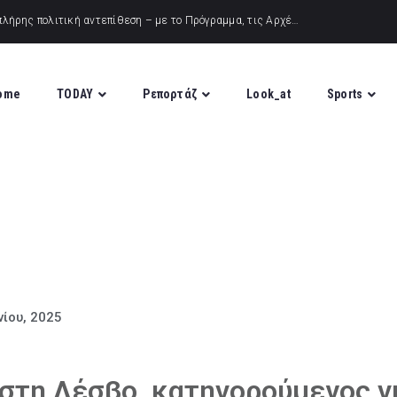
ome
TODAY
Ρεπορτάζ
Look_at
Sports
νίου, 2025
στη Λέσβο, κατηγορούμενος γ