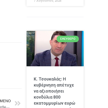
7 Αυγούστου, 2026
ΕΛΕΎΘΕΡΟ
Κ. Τσουκαλάς: Η
κυβέρνηση απέτυχε
να αξιοποιήσει
κονδύλια 800
ΜΕΝΟ
εκατομμυρίων ευρώ
“Γραφές & Χάρτες” ~ Μια εικαστική καταβύθιση στη μνήμη | Η νέα έκθεση της Βάσως Τρίγκα στο Ιστορικό Αρχείο – Μουσείο Ύδρας από 6 Σεπτεμβρίου