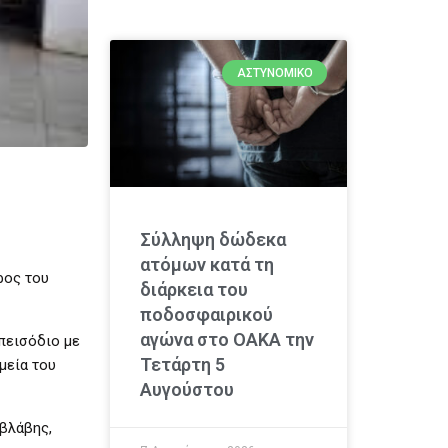
ΑΣΤΥΝΟΜΙΚΌ
Σύλληψη δώδεκα
ατόμων κατά τη
ρος του
διάρκεια του
ποδοσφαιρικού
αγώνα στο ΟΑΚΑ την
πεισόδιο με
Τετάρτη 5
μεία του
Αυγούστου
 βλάβης,