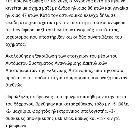
Τις, πρωινές ώρες 07-06-2026, ο 56χρονος εντοπίστηκε να
κινείται με όχημα μαζί με άνδρα ηλικίας 86 ετών και γυναίκα
ηλικίας 47 ετών. Κατά τον αστυνομικό έλεγχο δήλωσε
ψευδή στοιχεία σχετικά με την ταυτότητά του και ανέφερε
ότι δεν έφερε μαζί του δελτίο αστυνομικής ταυτότητας,
ισχυρισμός που υποστήριξαν και οι δύο συνεπιβάτες του
οχήματος.
Ακολούθησε εξακρίβωση των στοιχείων του μέσω του
Αυτόματου Συστήματος Αναγνώρισης Δακτυλικών
Αποτυπωμάτων της Ελληνικής Αστυνομίας, από την οποία
προέκυψε ότι πρόκειται για το πρόσωπο που αναζητούνταν
διεθνώς.
Παράλληλα, σε έρευνες που πραγματοποιήθηκαν στην οικία
του 56χρονου, βρέθηκαν και κατασχέθηκαν, τόξο με -5- βέλη,
-2- μαχαίρια, φορητός ηλεκτρονικός υπολογιστής, -3-
συσκευές αποθήκευσης usb stick, καθώς και -13- κινητά
τηλέφωνα.