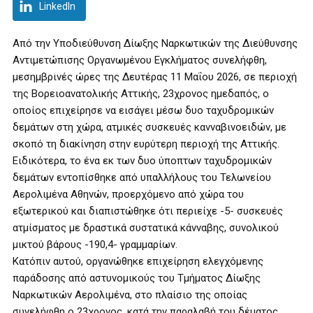
LinkedIn
Από την Υποδιεύθυνση Δίωξης Ναρκωτικών της Διεύθυνσης
Αντιμετώπισης Οργανωμένου Εγκλήματος συνελήφθη,
μεσημβρινές ώρες της Δευτέρας 11 Μαΐου 2026, σε περιοχή
της Βορειοανατολικής Αττικής, 23χρονος ημεδαπός, ο
οποίος επιχείρησε να εισάγει μέσω δυο ταχυδρομικών
δεμάτων στη χώρα, ατμικές συσκευές κανναβινοειδών, με
σκοπό τη διακίνηση στην ευρύτερη περιοχή της Αττικής.
Ειδικότερα, το ένα εκ των δυο ύποπτων ταχυδρομικών
δεμάτων εντοπίσθηκε από υπαλλήλους του Τελωνείου
Αερολιμένα Αθηνών, προερχόμενο από χώρα του
εξωτερικού και διαπιστώθηκε ότι περιείχε -5- συσκευές
ατμίσματος με δραστικά συστατικά κάνναβης, συνολικού
μικτού βάρους -190,4- γραμμαρίων.
Κατόπιν αυτού, οργανώθηκε επιχείρηση ελεγχόμενης
παράδοσης από αστυνομικούς του Τμήματος Δίωξης
Ναρκωτικών Αερολιμένα, στο πλαίσιο της οποίας
συνελήφθη ο 23χρονος, κατά την παραλαβή του δέματος