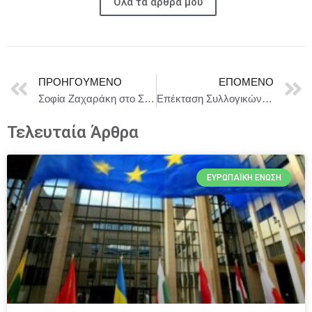
Όλα τα άρθρα μου
ΠΡΟΗΓΟΎΜΕΝΟ
ΕΠΌΜΕΝΟ
Σοφία Ζαχαράκη στο Συμβούλιο Υπουργών Παιδείας της Ε.Ε.
Επέκταση Συλλογικών Συμβάσεων Εργασίας σε Επισιτισμό και Ζαχαρώδη Προϊόντα σε πάνω από 400.000 εργαζόμενους
Τελευταία Άρθρα
ΕΥΡΩΠΑΪΚΉ ΈΝΩΣΗ