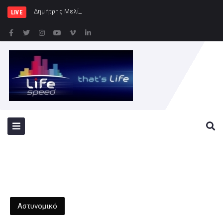
Δημήτρης Μελίδης: «Ο ΣΥΡΙΖΑ-ΠΣ εί
LIVE
Αστυνομικό