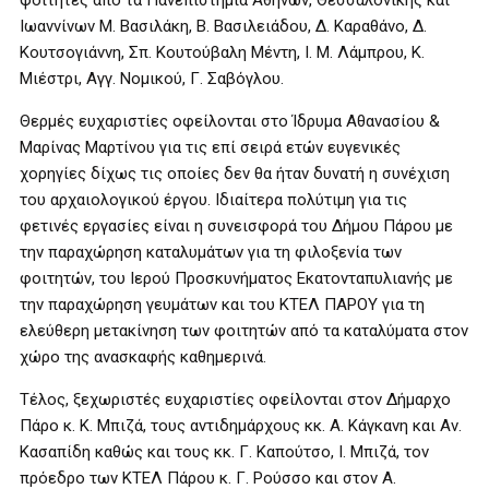
φοιτητές από τα Πανεπιστήμια Αθηνών, Θεσσαλονίκης και
Ιωαννίνων Μ. Βασιλάκη, Β. Βασιλειάδου, Δ. Καραθάνο, Δ.
Κουτσογιάννη, Σπ. Κουτούβαλη Μέντη, Ι. Μ. Λάμπρου, Κ.
Μιέστρι, Αγγ. Νομικού, Γ. Σαβόγλου.
Θερμές ευχαριστίες οφείλονται στο Ίδρυμα Αθανασίου &
Μαρίνας Μαρτίνου για τις επί σειρά ετών ευγενικές
χορηγίες δίχως τις οποίες δεν θα ήταν δυνατή η συνέχιση
του αρχαιολογικού έργου. Ιδιαίτερα πολύτιμη για τις
φετινές εργασίες είναι η συνεισφορά του Δήμου Πάρου με
την παραχώρηση καταλυμάτων για τη φιλοξενία των
φοιτητών, του Ιερού Προσκυνήματος Εκατονταπυλιανής με
την παραχώρηση γευμάτων και του ΚΤΕΛ ΠΑΡΟΥ για τη
ελεύθερη μετακίνηση των φοιτητών από τα καταλύματα στον
χώρο της ανασκαφής καθημερινά.
Τέλος, ξεχωριστές ευχαριστίες οφείλονται στον Δήμαρχο
Πάρο κ. Κ. Μπιζά, τους αντιδημάρχους κκ. Α. Κάγκανη και Αν.
Κασαπίδη καθώς και τους κκ. Γ. Καπούτσο, Ι. Μπιζά, τον
πρόεδρο των ΚΤΕΛ Πάρου κ. Γ. Ρούσσο και στον Α.