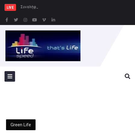
Συνελήφθησαν -3- άτομα για καλ
LIVE
Green Life