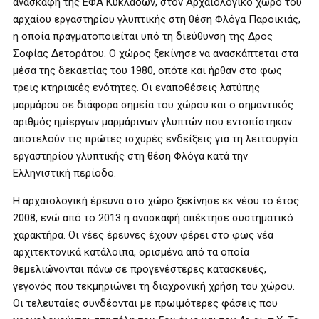
ανασκαφή της ΕΦΑ Κυκλάδων, στον Αρχαιολογικό χώρο του
αρχαίου εργαστηρίου γλυπτικής στη θέση Φλόγα Παροικιάς,
η οποία πραγματοποιείται υπό τη διεύθυνση της Δρος
Σοφίας Δετοράτου. Ο χώρος ξεκίνησε να ανασκάπτεται στα
μέσα της δεκαετίας του 1980, οπότε και ήρθαν στο φως
τρεις κτηριακές ενότητες. Οι εναποθέσεις λατύπης
μαρμάρου σε διάφορα σημεία του χώρου και ο σημαντικός
αριθμός ημίεργων μαρμάρινων γλυπτών που εντοπίστηκαν
αποτελούν τις πρώτες ισχυρές ενδείξεις για τη λειτουργία
εργαστηρίου γλυπτικής στη θέση Φλόγα κατά την
Ελληνιστική περίοδο.
Η αρχαιολογική έρευνα στο χώρο ξεκίνησε εκ νέου το έτος
2008, ενώ από το 2013 η ανασκαφή απέκτησε συστηματικό
χαρακτήρα. Οι νέες έρευνες έχουν φέρει στο φως νέα
αρχιτεκτονικά κατάλοιπα, ορισμένα από τα οποία
θεμελιώνονται πάνω σε προγενέστερες κατασκευές,
γεγονός που τεκμηριώνει τη διαχρονική χρήση του χώρου.
Οι τελευταίες συνδέονται με πρωιμότερες φάσεις που