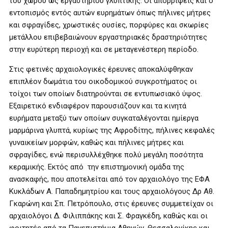
του χώρου ως εργαστηρίου γλυπτικής. Οι απορρίψεις και ο
εντοπισμός εντός αυτών ευρημάτων όπως πήλινες μήτρες
και σφραγίδες, χρωστικές ουσίες, πορφύρες και σκωρίες
μετάλλου επιβεβαιώνουν εργαστηριακές δραστηριότητες
στην ευρύτερη περιοχή και σε μεταγενέστερη περίοδο.
Στις φετινές αρχαιολογικές έρευνες αποκαλύφθηκαν
επιπλέον δωμάτια του οικοδομικού συγκροτήματος οι
τοίχοι των οποίων διατηρούνται σε εντυπωσιακό ύψος.
Εξαιρετικό ενδιαφέρον παρουσιάζουν και τα κινητά
ευρήματα μεταξύ των οποίων συγκαταλέγονται ημίεργα
μαρμάρινα γλυπτά, κυρίως της Αφροδίτης, πήλινες κεφαλές
γυναικείων μορφών, καθώς και πήλινες μήτρες και
σφραγίδες, ενώ περισυλλέχθηκε πολύ μεγάλη ποσότητα
κεραμικής. Εκτός από την επιστημονική ομάδα της
ανασκαφής, που αποτελείται από τον αρχαιολόγο της ΕΦΑ
Κυκλάδων Α. Παπαδημητρίου και τους αρχαιολόγους Δρ Αθ.
Γκαρώνη και Σπ. Πετρόπουλο, στις έρευνες συμμετείχαν οι
αρχαιολόγοι Δ. Φιλιππάκης και Σ. Φραγκέδη, καθώς και οι