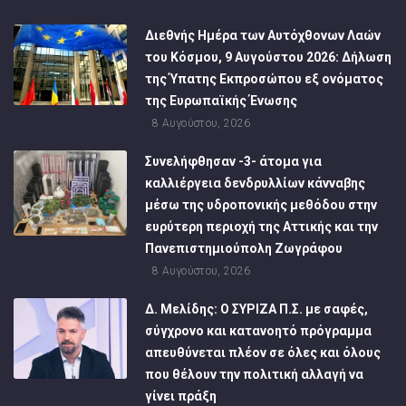
Διεθνής Ημέρα των Αυτόχθονων Λαών
του Κόσμου, 9 Αυγούστου 2026: Δήλωση
της Ύπατης Εκπροσώπου εξ ονόματος
της Ευρωπαϊκής Ένωσης
8 Αυγούστου, 2026
Συνελήφθησαν -3- άτομα για
καλλιέργεια δενδρυλλίων κάνναβης
μέσω της υδροπονικής μεθόδου στην
ευρύτερη περιοχή της Αττικής και την
Πανεπιστημιούπολη Ζωγράφου
8 Αυγούστου, 2026
Δ. Μελίδης: Ο ΣΥΡΙΖΑ Π.Σ. με σαφές,
σύγχρονο και κατανοητό πρόγραμμα
απευθύνεται πλέον σε όλες και όλους
που θέλουν την πολιτική αλλαγή να
γίνει πράξη