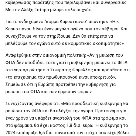
κυβερνώσας παράταξης που περιλαμβάνει και συνεργασίες.
Με τον Αλέξη Τσίπρα μιλάμε πολύ συχνά».
Για το ενδεχόμενο “κόμμα Καρυστιανού” απάντησε: «Η κ.
Καρυστιανου δίνει έναν μεγάλο αγώνα που τον σέβομαι. Και
συνεχίζουμε να τον στηρίζουμε. Δεν θα επέτρεπα να
μπλέξουμε τον αγώνα αυτό σε κομματικές σκοπιμότητες».
Αναφέρθηκε στην οικονομική πολιτική: «Αν η μείωση του
ΦΠΑ δεν αποδίδει, τότε γιατί η κυβέρνηση μειώνει το ΦΠΑ
στα νησιά;» ρώτησε ο Σωκράτης Φάμελλος και πρόσθεσε ότι
«το επιχείρημα του πρωθυπουργού είναι υποκριτικό».
Σημείωσε ότι η Ευρώπη προτρέπει την κυβέρνηση για
μείωση του ΦΠΑ και των έμμεσων φόρων.
Συνεχίζοντας ανέφερε ότι «Μία προοδευτική κυβέρνηση θα
μειώσει τον ΦΠΑ και θα ελέγξει την αγορά. Προτείναμε για
έναν χρόνο να υπάρξει αναστολή του ΦΠΑ στα τρόφιμα και
στα φάρμακα, θα έχει κόστος 1,8 δισ. ευρώ. Η κυβέρνηση το
2024 εισέπραξε 6,5 δισ. πάνω από τον στόχο που είχε βάλει