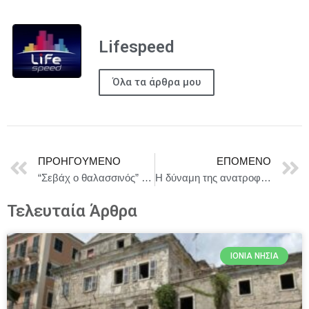
Lifespeed
Όλα τα άρθρα μου
ΠΡΟΗΓΟΎΜΕΝΟ
ΕΠΌΜΕΝΟ
“Σεβάχ ο θαλασσινός” στο Θέατρο Άλφα
Η δύναμη της ανατροφοδότησης: Το μυστικό των ομάδων υψηλής απόδοσης
Τελευταία Άρθρα
ΙΌΝΙΑ ΝΗΣΙΆ