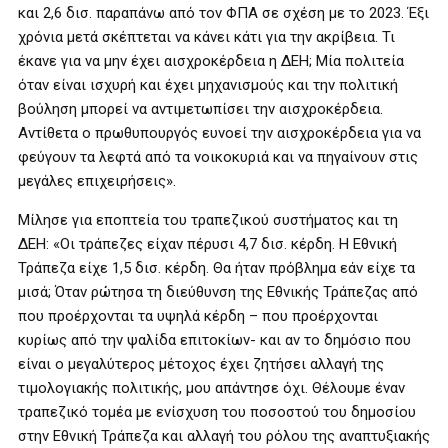
και 2,6 δισ. παραπάνω από τον ΦΠΑ σε σχέση με το 2023. Έξι
χρόνια μετά σκέπτεται να κάνει κάτι για την ακρίβεια. Τι
έκανε για να μην έχει αισχροκέρδεια η ΔΕΗ; Μία πολιτεία
όταν είναι ισχυρή και έχει μηχανισμούς και την πολιτική
βούληση μπορεί να αντιμετωπίσει την αισχροκέρδεια.
Αντίθετα ο πρωθυπουργός ευνοεί την αισχροκέρδεια για να
φεύγουν τα λεφτά από τα νοικοκυριά και να πηγαίνουν στις
μεγάλες επιχειρήσεις».
Μίλησε για εποπτεία του τραπεζικού συστήματος και τη
ΔΕΗ: «Οι τράπεζες είχαν πέρυσι 4,7 δισ. κέρδη. Η Εθνική
Τράπεζα είχε 1,5 δισ. κέρδη. Θα ήταν πρόβλημα εάν είχε τα
μισά; Όταν ρώτησα τη διεύθυνση της Εθνικής Τράπεζας από
που προέρχονται τα υψηλά κέρδη – που προέρχονται
κυρίως από την ψαλίδα επιτοκίων- και αν το δημόσιο που
είναι ο μεγαλύτερος μέτοχος έχει ζητήσει αλλαγή της
τιμολογιακής πολιτικής, μου απάντησε όχι. Θέλουμε έναν
τραπεζικό τομέα με ενίσχυση του ποσοστού του δημοσίου
στην Εθνική Τράπεζα και αλλαγή του ρόλου της αναπτυξιακής