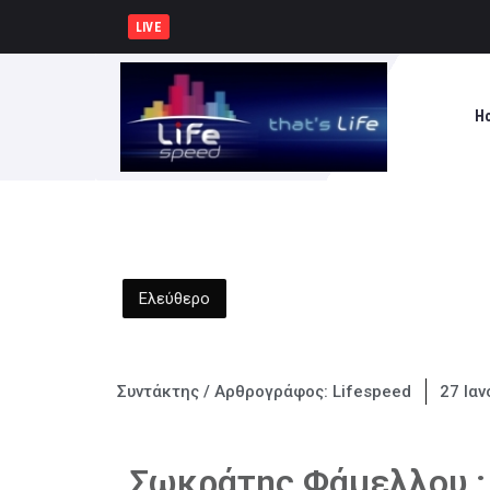
Σύλληψη 46χρονης για παράβασ
LIVE
H
Ελεύθερο
Συντάκτης / Αρθρογράφος:
Lifespeed
27 Ιαν
Σωκράτης Φάμελλου : 