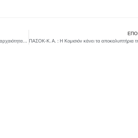
ΕΠΌ
Συνελήφθη 48χρονος για κατοχή μαρμάρινης αρχαιότητας του 4ου π.Χ. αιώνα, στον Πειραιά