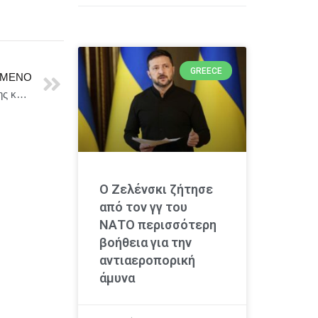
GREECE
ΜΕΝΟ
ΠΑΣΟΚ-Κ. Α. : Η Κομισιόν κάνει τα αποκαλυπτήρια της κυβερνητικής αναποτελεσματικότητας και των κυβερνητικών ψευδών στη διαχείριση της ευλογιάς
Ο Ζελένσκι ζήτησε
από τον γγ του
ΝΑΤΟ περισσότερη
βοήθεια για την
αντιαεροπορική
άμυνα