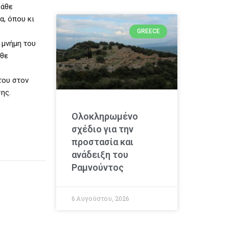
κάθε
α, όπου κι
GREECE
 μνήμη του
άθε
του στον
ης.
Ολοκληρωμένο
σχέδιο για την
προστασία και
ανάδειξη του
Ραμνούντος
6 Αυγούστου, 2026