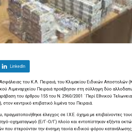
LinkedIn
σφάλειας του Κ.Λ. Πειραιά, του Κλιμακίου Ειδικών Αποστολών (Κ
ρικού Λιμεναρχείου Πειραιά προέβησαν στη σύλληψη δύο αλλοδαπ
 παράβαση του άρθρου 155 του Ν. 2960/2001 ¨Περί Εθνικού Τελωνει
, στον κεντρικό επιβατικό λιμένα του Πειραιά.
, πραγματοποιήθηκε έλεγχος σε Ι.Χ.Ε. όχημα με επιβαίνοντες το
τηγό-οχηματαγωγό (Ε/Γ-Ο/Γ) πλοίο και εντοπίστηκαν εξήντα οκτώ
 που στερούνταν την ένσημη ταινία ειδικού φόρου κατανάλωσης,