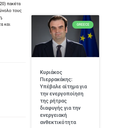
(20) πακέτα
σύνολο τους
η,
τα και
GREECE
Κυριάκος
Πιερρακάκης:
Υπέβαλε αίτημα για
την ενεργοποίηση
της ρήτρας
διαφυγής για την
ενεργειακή
ανθεκτικότητα