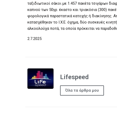
ταξιδιωτικοί σάκοι με 1.457 πακέτα τσιγάρων δια
καπνού των 50γρ. έκαστο και τριακόσια (300) πακ
φορολογικά παραστατικά κατοχής ή διακίνησης. Απ
κατασχέθηκαν το Ι.Χ.Ε. όχημα, δύο συσκευές κινητ
αλκοολούχα ποτά, τα οποία πρόκειται να παραδοθο
2.7.2025
Lifespeed
Όλα τα άρθρα μου