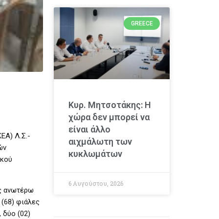
GREECE
Κυρ. Μητσοτάκης: Η
χώρα δεν μπορεί να
είναι άλλο
ΕΑ) Λ.Σ.-
αιχμάλωτη των
ών
κυκλωμάτων
ακού
6 Αυγούστου, 2026
υς ανωτέρω
 (68) φιάλες
 δύο (02)