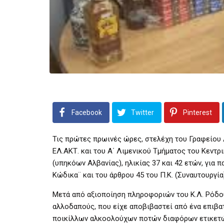
Facebook
Twitter
Pinterest
Τις πρώτες πρωινές ώρες, στελέχη του Γραφείου Α
ΕΛ.ΑΚΤ. και του Α΄ Λιμενικού Τμήματος του Κεντ
(υπηκόων Αλβανίας), ηλικίας 37 και 42 ετών, για
Κώδικα¨ και του άρθρου 45 του Π.Κ. (Συναυτουργία)
Mετά από αξιοποίηση πληροφοριών του Κ.Λ. Ρόδου
αλλοδαπούς, που είχε αποβιβαστεί από ένα επιβα
ποικίλλων αλκοολούχων ποτών διαφόρων ετικετών