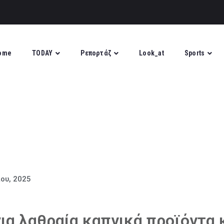
ome
TODAY
Ρεπορτάζ
Look_at
Sports
ίου, 2025
α λαθραία καπνικά προϊόντα 