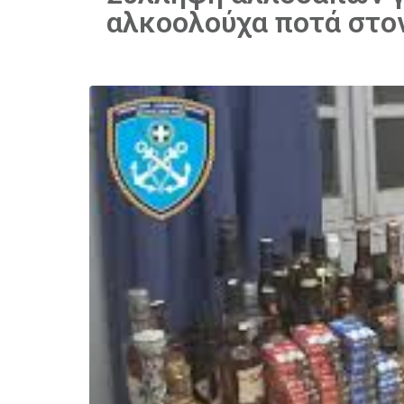
αλκοολούχα ποτά στον