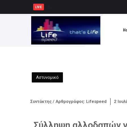
Κυρ. Μητσοτάκης: Η χώρα δεν μ
LIVE
H
Αστυνομικό
Συντάκτης / Αρθρογράφος:
Lifespeed
2 Ιουλ
Σύλληψη αλλοδαπών γι