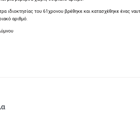
τρα ιδιοκτησίας του 61χρονου βρέθηκε και κατασχέθηκε ένας ναυ
ιακό αριθμό.
λύμνου
λα