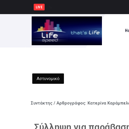
«ΟΙ ΡΗΤΟΡΕΣ» του Χριστόφορου
LIVE
H
Αστυνομικό
Συντάκτης / Αρθρογράφος:
Κατερίνα Καράμπελ
Σύλληψη για παράβασ