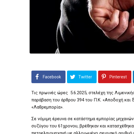
Facebook
Twitter
Pinterest
Τις πρωινές ώρες 5.6.2025, στελέχη της Λιμενικ
παράβαση του άρθρου 394 του Π.Κ. «Αποδοχή και δ
«Λαθρεμπορία».
Σε νόμιμη έρευνα σε κατάστημα εμπορίας μηχανών
συζύγου του 61χρονου, βρέθηκαν και κατασχέθηκα
πετρελαιομηχανή με αλλοιωμένο σειριακό αριθμό κ