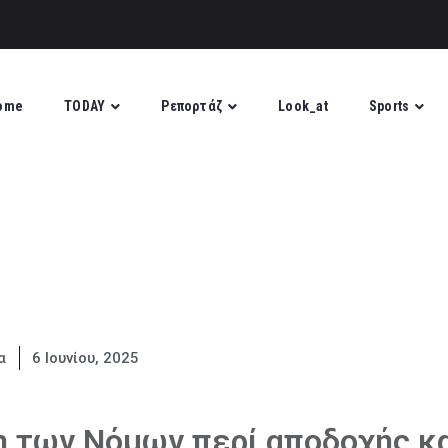
ome
TODAY
Ρεπορτάζ
Look_at
Sports
α
6 Ιουνίου, 2025
η των Νόμων περί αποδοχής κ