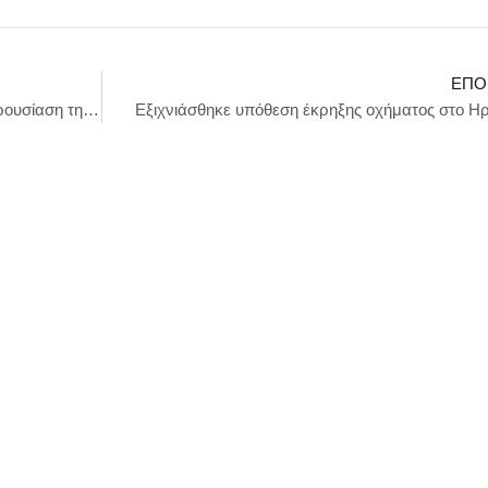
ΕΠΌ
Ο Πρωθυπουργός Κυρ, Μητσοτάκης στην παρουσίαση της νέας υπηρεσίας του ΕΟΠΥΥ για την αποστολή φαρμάκων κατ’ οίκον
Εξιχνιάσθηκε υπόθεση έκρηξης οχήματος στο Η