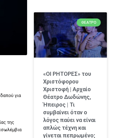
ΘΈΑΤΡΟ
«ΟΙ ΡΗΤΟΡΕΣ» του
Χριστόφορου
Χριστοφή | Αρχαίο
εδαπού για
Θέατρο Δωδώνης,
Ήπειρος | Τι
συμβαίνει όταν ο
λόγος παύει να είναι
ίας της
απλώς τέχνη και
 εσωλέμβια
γίνεται πεπρωμένο;