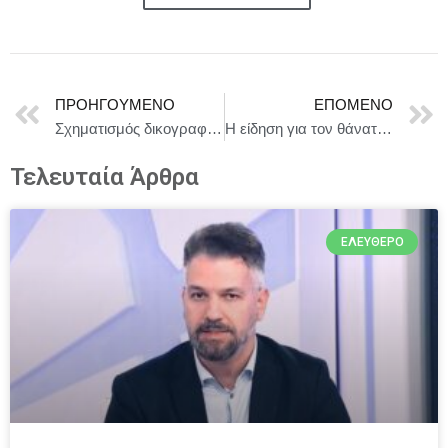
ΠΡΟΗΓΟΎΜΕΝΟ
ΕΠΌΜΕΝΟ
Σχηματισμός δικογραφίας για κατάχρηση ανηλίκων σε βάρος 52χρονου ημεδαπού
Η είδηση για τον θάνατο του Διονύση Σαββόπουλου ήρθε αργά χτες το βράδυ
Τελευταία Άρθρα
ΕΛΕΎΘΕΡΟ